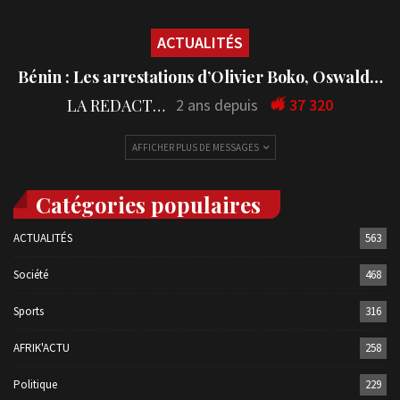
ACTUALITÉS
Bénin : Les arrestations d’Olivier Boko, Oswald…
LA REDACTION
2 ans depuis
37 320
AFFICHER PLUS DE MESSAGES
Catégories populaires
ACTUALITÉS
563
Société
468
Sports
316
AFRIK'ACTU
258
Politique
229