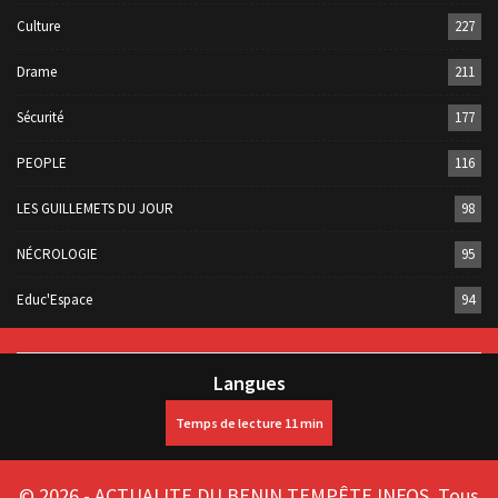
Culture
227
Drame
211
Sécurité
177
PEOPLE
116
LES GUILLEMETS DU JOUR
98
NÉCROLOGIE
95
Educ'Espace
94
Langues
© 2026 - ACTUALITE DU BENIN TEMPÊTE INFOS. Tous