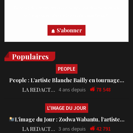
Recevez des notifications en temps réel directement sur
votre appareil, abonnez-vous dès maintenant.
S'abonner
Populaires
PEOPLE
People : L’artiste Blanche Bailly en tournage…
LA REDACTION
4 ans depuis
78 548
L'IMAGE DU JOUR
L’image du Jour : Zodwa Wabantu, l’artiste…
LA REDACTION
3 ans depuis
42 791