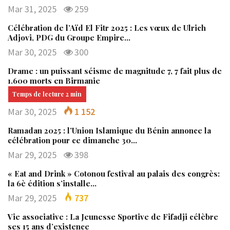
Mar 31, 2025
259
Célébration de l’Aïd El Fitr 2025 : Les vœux de Ulrich
Adjovi, PDG du Groupe Empire…
Mar 30, 2025
300
Drame : un puissant séisme de magnitude 7, 7 fait plus de
1.600 morts en Birmanie
Mar 30, 2025
1 152
Ramadan 2025 : l’Union Islamique du Bénin annonce la
célébration pour ce dimanche 30…
Mar 29, 2025
398
« Eat and Drink » Cotonou festival au palais des congrès:
la 6è édition s’installe…
Mar 29, 2025
737
Vie associative : La Jeunesse Sportive de Fifadji célèbre
ses 15 ans d’existence