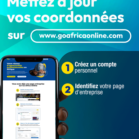
s concerts live avec plus de 100 artistes invités ; la
on grillades ; des Master-class de cuisine adulte et
 fait déjà bouger les lignes au sein du monde du
pour ce soir à 19h locales (18H GMT), annoncera les