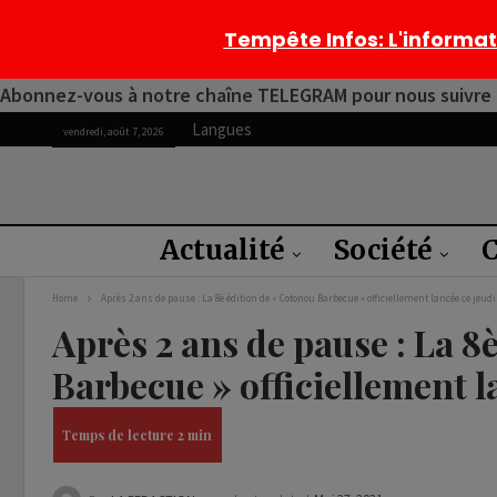
Tempête Infos
: L'informa
Abonnez-vous à notre chaîne TELEGRAM pour nous suivre 2
Langues
vendredi, août 7, 2026
Actualité
Société
C
Home
Après 2 ans de pause : La 8è édition de « Cotonou Barbecue » officiellement lancée ce jeudi
Après 2 ans de pause : La 8
Barbecue » officiellement l