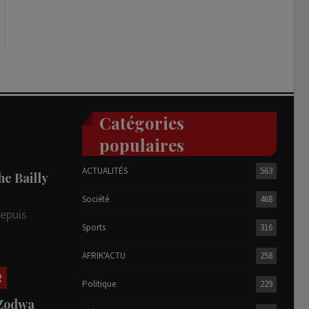
Catégories
populaires
ACTUALITÉS
563
he Bailly
Société
468
depuis
Sports
316
AFRIK'ACTU
258
R
Politique
229
 Zodwa