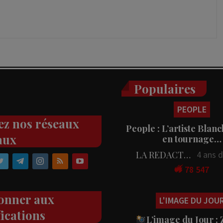
Populaires
PEOPLE
ez nos réseaux
People : L’artiste Blanc
aux
en tournage…
LA REDACTION
4 ans 
78 547
onner aux
L'IMAGE DU JOU
fications
L’image du Jour :