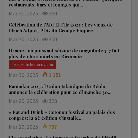
restaurants, bars et lounges qui…
Mar 31, 2025
259
Célébration de l’Aïd El Fitr 2025 : Les vœux de
Ulrich Adjovi, PDG du Groupe Empire…
Mar 30, 2025
300
Drame : un puissant séisme de magnitude 7, 7 fait
plus de 1.600 morts en Birmanie
Mar 30, 2025
1 151
Ramadan 2025 : l’Union Islamique du Bénin
annonce la célébration pour ce dimanche 30…
Mar 29, 2025
398
« Eat and Drink » Cotonou festival au palais des
congrès: la 6è édition s’installe…
Mar 29, 2025
737