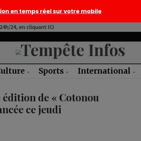
tion en temps réel sur votre mobile
4h/24, en cliquant ICI
ulture
Sports
International
è édition de « Cotonou
ancée ce jeudi