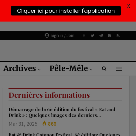
X
Cliquer ici pour installer l'application
Sign in / Join
Archives
Pêle-Mêle
Dernières informations
Démarrage de la 6è édition du festival « Eat and
Drink » : Quelques images des derniers…
Mar 31, 2025
866
Eat & Drink Cotonou festival, 6è édition: Quelques