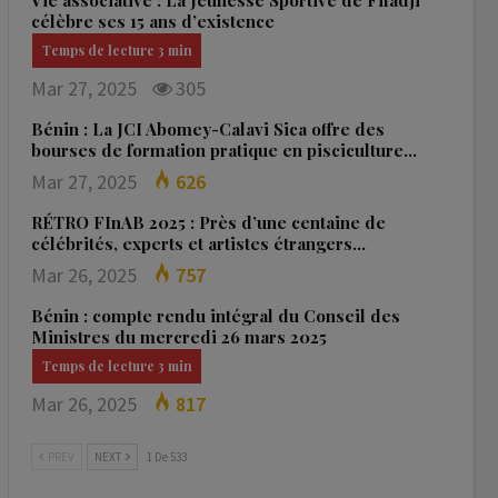
Vie associative : La Jeunesse Sportive de Fifadji
célèbre ses 15 ans d’existence
Mar 27, 2025
305
Bénin : La JCI Abomey-Calavi Sica offre des
bourses de formation pratique en pisciculture…
Mar 27, 2025
626
RÉTRO FInAB 2025 : Près d’une centaine de
célébrités, experts et artistes étrangers…
Mar 26, 2025
757
Bénin : compte rendu intégral du Conseil des
Ministres du mercredi 26 mars 2025
Mar 26, 2025
817
PREV
NEXT
1 De 533