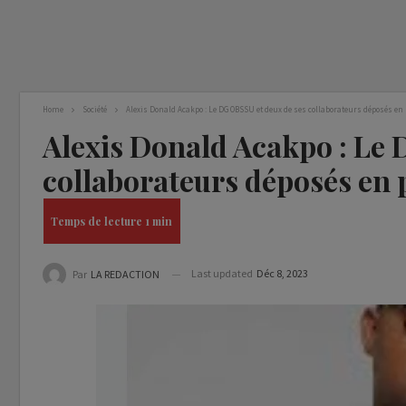
Home
Société
Alexis Donald Acakpo : Le DG OBSSU et deux de ses collaborateurs déposés en
Alexis Donald Acakpo : Le 
collaborateurs déposés en 
Last updated
Déc 8, 2023
Par
LA REDACTION