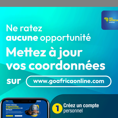
omique et Financière (BEF), Alexis Donald Acakpo, le
laire et Universitaire (OBSSU) a été déposé en prison ce
tation au Procureur Spécial de la Cour de Répression des
ans la soirée de ce vendredi 08 décembre.