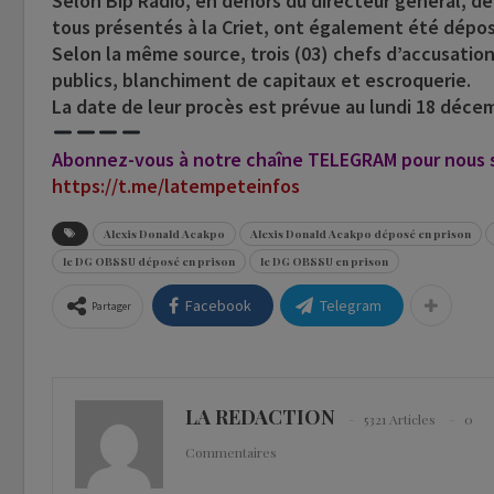
Selon Bip Radio, en dehors du directeur général, de
tous présentés à la Criet, ont également été dépos
Selon la même source, trois (03) chefs d’accusatio
publics, blanchiment de capitaux et escroquerie.
La date de leur procès est prévue au lundi 18 déce
Abonnez-vous à notre chaîne TELEGRAM pour nous su
https://t.me/latempeteinfos
Alexis Donald Acakpo
Alexis Donald Acakpo déposé en prison
le DG OBSSU déposé en prison
le DG OBSSU en prison
Facebook
Telegram
Partager
LA REDACTION
5321 Articles
0
Commentaires