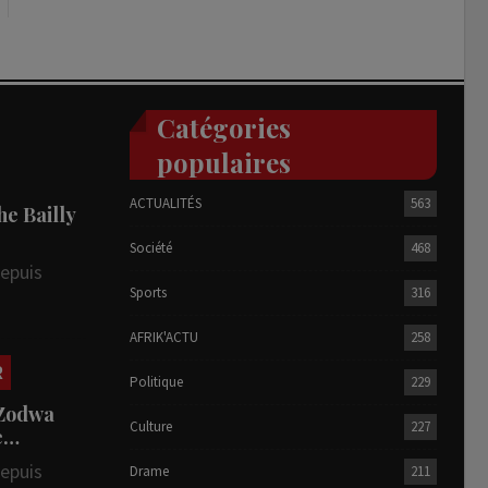
Catégories
populaires
ACTUALITÉS
563
he Bailly
Société
468
depuis
Sports
316
AFRIK'ACTU
258
R
Politique
229
 Zodwa
Culture
227
te…
depuis
Drame
211