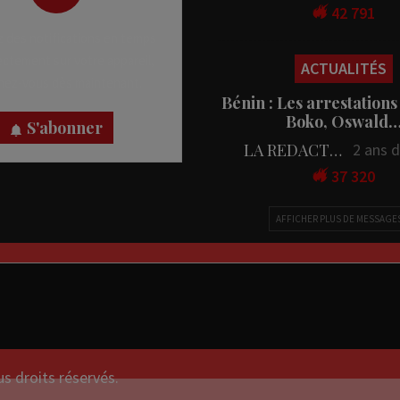
42 791
 des notifications en temps
rectement sur votre appareil,
ACTUALITÉS
nez-vous dès maintenant.
Bénin : Les arrestations
Boko, Oswald
S'abonner
LA REDACTION
2 ans 
37 320
AFFICHER PLUS DE MESSAGE
droits réservés.