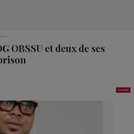
 prison
DG OBSSU et deux de ses
prison
Société