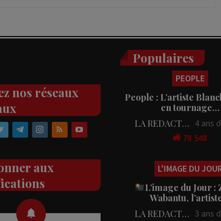
Populaires
PEOPLE
ez nos réseaux
People : L’artiste Blanc
aux
en tournage…
LA REDACTION
4 ans 
78 548
onner aux
L'IMAGE DU JOU
fications
L’image du Jour :
Wabantu, l’artis
LA REDACTION
3 ans 