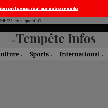
tion en temps réel sur votre mobile
4h/24, en cliquant ICI
ulture
Sports
International