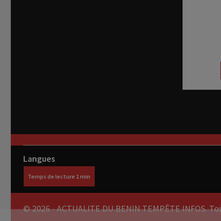
Recevez
réel di
abon
Langues
© 2026 - ACTUALITE DU BENIN TEMPÊTE INFOS. Tous 