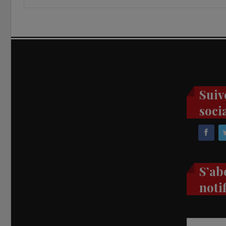
Suiv
soci
S’ab
noti