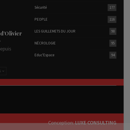
Sécurité
177
PEOPLE
116
LES GUILLEMETS DU JOUR
98
 d’Olivier
…
NÉCROLOGIE
95
depuis
Educ'Espace
94
S
Conception:
LUXE CONSULTING