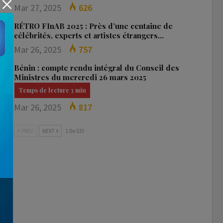
Mar 27, 2025
626
RÉTRO FInAB 2025 : Près d’une centaine de
célébrités, experts et artistes étrangers…
Mar 26, 2025
757
Bénin : compte rendu intégral du Conseil des
Ministres du mercredi 26 mars 2025
Mar 26, 2025
817
PREV
NEXT
1 De 533