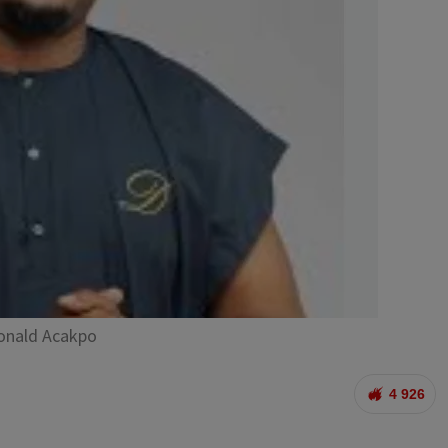
Donald Acakpo
4 926