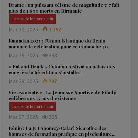
Drame : un puissant séisme de magnitude 7, 7 fait
plus de 1.600 morts en Birmanie
Mar 30, 2025
1 152
Ramadan 2025 : l’Union Islamique du Bénin
annonce la célébration pour ce dimanche 30…
Mar 29, 2025
398
« Eat and Drink » Cotonou festival au palais des
congrès: la 6è édition s’installe…
Mar 29, 2025
737
Vie associative : La Jeunesse Sportive de Fifadji
célèbre ses 15 ans d’existence
Mar 27, 2025
305
Bénin : La JCI Abomey-Calavi Sica offre des
bourses de formation pratique en pisciculture…