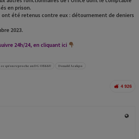
ux autres fonctionnaires de l’Office dont le comptable
és en prison.
n ont été retenus contre eux : détournement de deniers
mbre 2023.
ivre 24h/24, en cliquant ici
ce qu'on reproche au DG OBSSU
Donald Acakpo
4 926