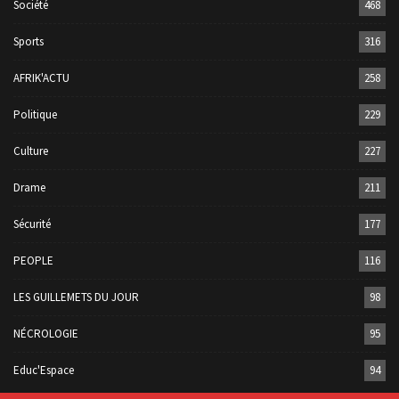
Société
468
Sports
316
AFRIK'ACTU
258
Politique
229
Culture
227
Drame
211
Sécurité
177
PEOPLE
116
LES GUILLEMETS DU JOUR
98
NÉCROLOGIE
95
Educ'Espace
94