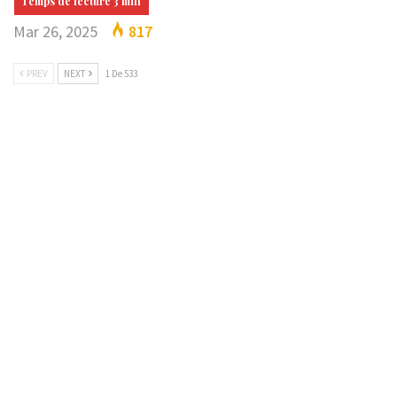
Mar 26, 2025
817
PREV
NEXT
1 De 533