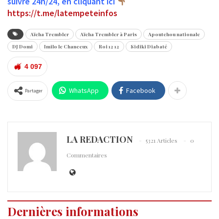
suivre 24h/24, en cliquant ici
https://t.me/latempeteinfos
Aïcha Trembler
Aïcha Trembler à Paris
Apoutchou nationale
DJ Domi
Imilo le Chanceux
Roi 12 12
Sidiki Diabaté
4 097
WhatsApp
Facebook
Partager
LA REDACTION
5321 Articles
0
Commentaires
Dernières informations