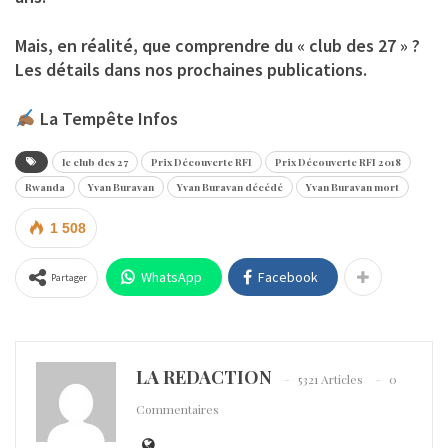
Mais, en réalité, que comprendre du « club des 27 » ?
Les détails dans nos prochaines publications.
La Tempête Infos
le club des 27
Prix Découverte RFI
Prix Découverte RFI 2018
Rwanda
Yvan Buravan
Yvan Buravan décédé
Yvan Buravan mort
1 508
WhatsApp
Facebook
Partager
LA REDACTION
5321 Articles
0
Commentaires