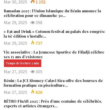
Mar 30, 2025
1 152
Ramadan 2025 : l’Union Islamique du Bénin annonce la
célébration pour ce dimanche 30…
Mar 29, 2025
398
« Eat and Drink » Cotonou festival au palais des congrès:
la 6è édition s’installe…
Mar 29, 2025
737
Vie associative : La Jeunesse Sportive de Fifadji célèbre
ses 15 ans d’existence
Mar 27, 2025
305
Bénin : La JCI Abomey-Calavi Sica offre des bourses de
formation pratique en pisciculture…
Mar 27, 2025
626
RÉTRO FInAB 2025 : Près d’une centaine de célébrités,
experts et artistes étrangers…