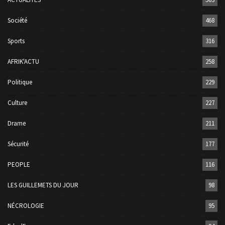
Société
468
Sports
316
AFRIK'ACTU
258
Politique
229
Culture
227
Drame
211
Sécurité
177
PEOPLE
116
LES GUILLEMETS DU JOUR
98
NÉCROLOGIE
95