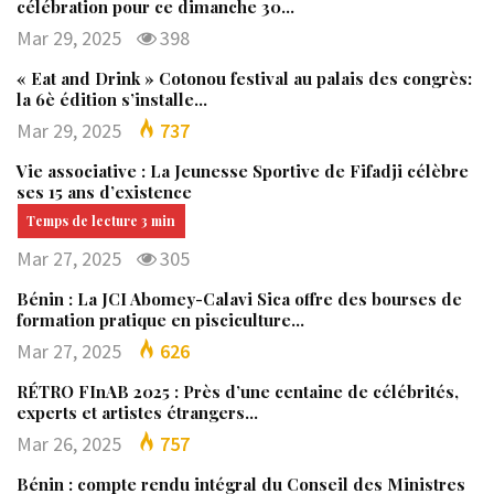
célébration pour ce dimanche 30…
Mar 29, 2025
398
« Eat and Drink » Cotonou festival au palais des congrès:
la 6è édition s’installe…
Mar 29, 2025
737
Vie associative : La Jeunesse Sportive de Fifadji célèbre
ses 15 ans d’existence
Mar 27, 2025
305
Bénin : La JCI Abomey-Calavi Sica offre des bourses de
formation pratique en pisciculture…
Mar 27, 2025
626
RÉTRO FInAB 2025 : Près d’une centaine de célébrités,
experts et artistes étrangers…
Mar 26, 2025
757
Bénin : compte rendu intégral du Conseil des Ministres