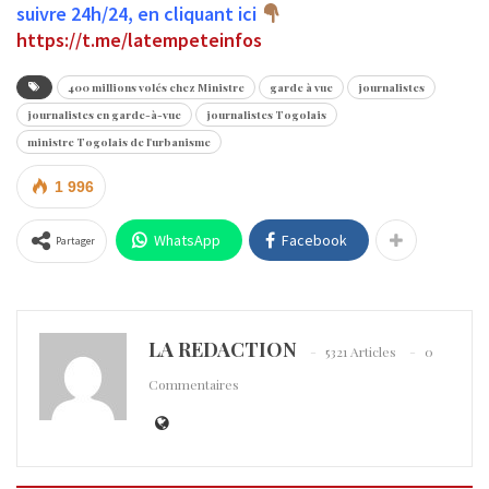
suivre 24h/24, en cliquant ici
https://t.me/latempeteinfos
400 millions volés chez Ministre
garde à vue
journalistes
journalistes en garde-à-vue
journalistes Togolais
ministre Togolais de l'urbanisme
1 996
WhatsApp
Facebook
Partager
LA REDACTION
5321 Articles
0
Commentaires