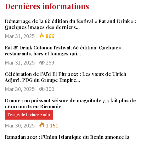
Dernières informations
Démarrage de la 6è édition du festival « Eat and Drink » :
Quelques images des derniers…
Mar 31, 2025
866
Eat & Drink Cotonou festival, 6è édition: Quelques
restaurants, bars et lounges qui…
Mar 31, 2025
259
Célébration de l’Aïd El Fitr 2025 : Les vœux de Ulrich
Adjovi, PDG du Groupe Empire…
Mar 30, 2025
300
Drame : un puissant séisme de magnitude 7, 7 fait plus de
1.600 morts en Birmanie
Mar 30, 2025
1 151
Ramadan 2025 : l’Union Islamique du Bénin annonce la