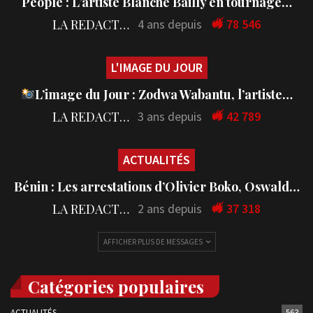
People : L’artiste Blanche Bailly en tournage…
LA REDACTION
4 ans depuis
78 546
L'IMAGE DU JOUR
L’image du Jour : Zodwa Wabantu, l’artiste…
LA REDACTION
3 ans depuis
42 789
ACTUALITÉS
Bénin : Les arrestations d’Olivier Boko, Oswald…
LA REDACTION
2 ans depuis
37 318
AFFICHER PLUS DE MESSAGES
Catégories populaires
ACTUALITÉS
563