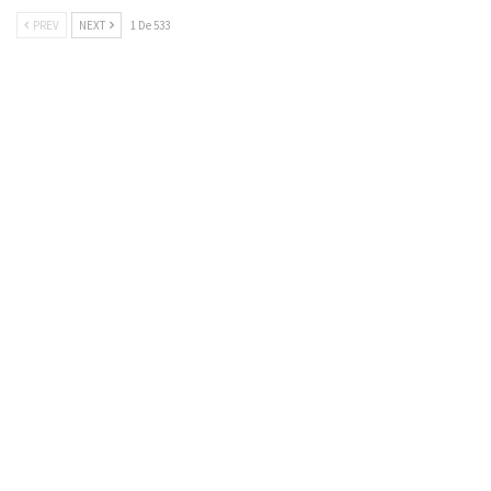
PREV
NEXT
1 De 533