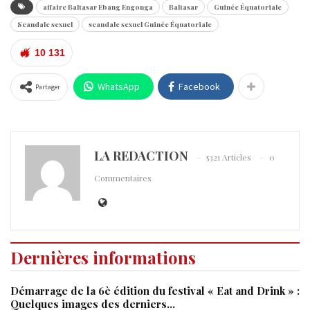
affaire Baltasar Ebang Engonga
Baltasar
Guinée Équatoriale
Scandale sexuel
scandale sexuel Guinée Équatoriale
10 131
WhatsApp
Facebook
Partager
LA REDACTION
5321 Articles
0
Commentaires
Dernières informations
Démarrage de la 6è édition du festival « Eat and Drink » :
Quelques images des derniers…