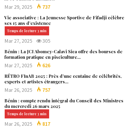
Mar 29, 2025
737
Vie associative : La Jeunesse Sportive de Fifadji célèbre
ses 15 ans d’existence
Mar 27, 2025
305
Bénin : La JCI Abomey-Calavi Sica offre des bourses de
formation pratique en pisciculture…
Mar 27, 2025
626
RÉTRO FInAB 2025 : Près d’une centaine de célébrités,
experts et artistes étrangers…
Mar 26, 2025
757
Bénin : compte rendu intégral du Conseil des Ministres
du mercredi 26 mars 2025
Mar 26, 2025
817