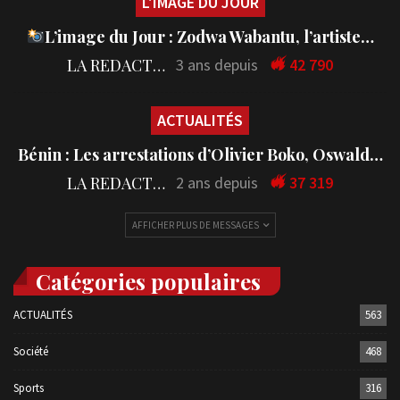
L'IMAGE DU JOUR
L’image du Jour : Zodwa Wabantu, l’artiste…
LA REDACTION
3 ans depuis
42 790
ACTUALITÉS
Bénin : Les arrestations d’Olivier Boko, Oswald…
LA REDACTION
2 ans depuis
37 319
AFFICHER PLUS DE MESSAGES
Catégories populaires
ACTUALITÉS
563
Société
468
Sports
316