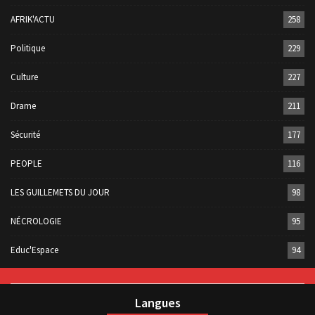
AFRIK'ACTU
258
Politique
229
Culture
227
Drame
211
Sécurité
177
PEOPLE
116
LES GUILLEMETS DU JOUR
98
NÉCROLOGIE
95
Educ'Espace
94
Langues