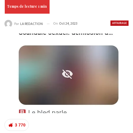
On
Oct 24, 2023
AFFAIRAGE
Par
LA REDACTION
3 770