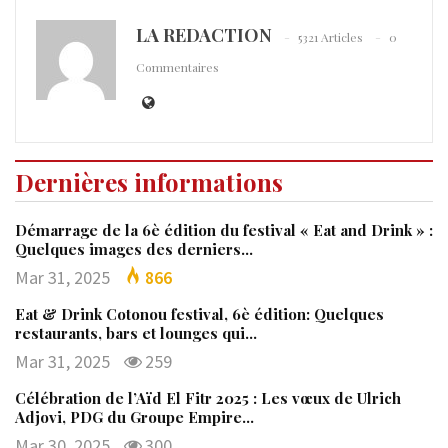
LA REDACTION
5321 Articles
0
Commentaires
Dernières informations
Démarrage de la 6è édition du festival « Eat and Drink » :
Quelques images des derniers…
Mar 31, 2025
866
Eat & Drink Cotonou festival, 6è édition: Quelques
restaurants, bars et lounges qui…
Mar 31, 2025
259
Célébration de l’Aïd El Fitr 2025 : Les vœux de Ulrich
Adjovi, PDG du Groupe Empire…
Mar 30, 2025
300