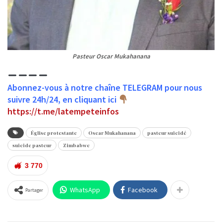
Pasteur Oscar Mukahanana
Abonnez-vous à notre chaîne TELEGRAM pour nous
suivre 24h/24, en cliquant ici
https://t.me/latempeteinfos
Église protestante
Oscar Mukahanana
pasteur suicidé
suicide pasteur
Zimbabwe
3 770
WhatsApp
Facebook
Partager