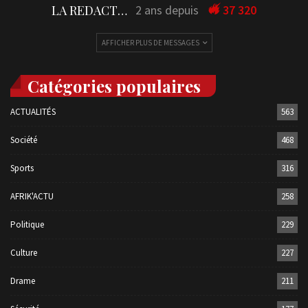
LA REDACTION
2 ans depuis
37 320
AFFICHER PLUS DE MESSAGES
Catégories populaires
ACTUALITÉS
563
Société
468
Sports
316
AFRIK'ACTU
258
Politique
229
Culture
227
Drame
211