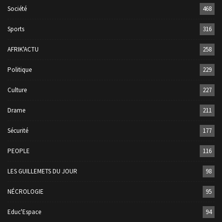
Société
468
Sports
316
AFRIK'ACTU
258
Politique
229
Culture
227
Drame
211
Sécurité
177
PEOPLE
116
LES GUILLEMETS DU JOUR
98
NÉCROLOGIE
95
Educ'Espace
94