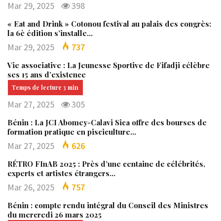
Mar 29, 2025
398
« Eat and Drink » Cotonou festival au palais des congrès:
la 6è édition s’installe…
Mar 29, 2025
737
Vie associative : La Jeunesse Sportive de Fifadji célèbre
ses 15 ans d’existence
Mar 27, 2025
305
Bénin : La JCI Abomey-Calavi Sica offre des bourses de
formation pratique en pisciculture…
Mar 27, 2025
626
RÉTRO FInAB 2025 : Près d’une centaine de célébrités,
experts et artistes étrangers…
Mar 26, 2025
757
Bénin : compte rendu intégral du Conseil des Ministres
du mercredi 26 mars 2025