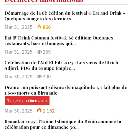
Démarrage de la 6è édition du festival « Eat and Drink » :
Quelques images des derniers…
Mar 31, 2025
866
Eat & Drink Cotonou festival, 6è édition: Quelques
restaurants, bars et lounges qui…
Mar 31, 2025
259
Célébration de l’Aïd El Fitr 2025 : Les vœux de Ulrich
Adjovi, PDG du Groupe Empire…
Mar 30, 2025
300
Drame : un puissant séisme de magnitude 7, 7 fait plus de
1.600 morts en Birmanie
Mar 30, 2025
1 152
Ramadan 2025 : l’Union Islamique du Bénin annonce la
célébration pour ce dimanche 30…