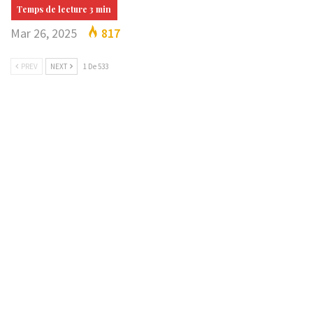
Mar 26, 2025
817
PREV
NEXT
1 De 533