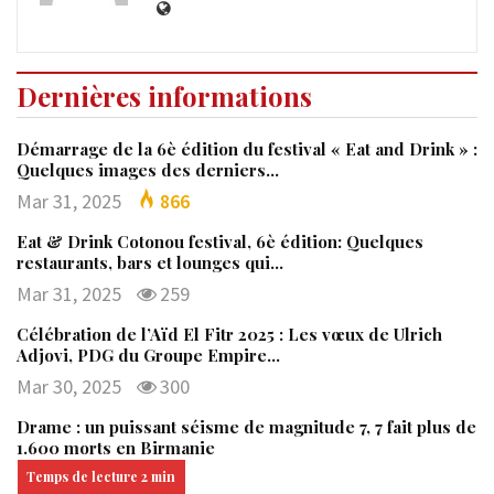
Dernières informations
Démarrage de la 6è édition du festival « Eat and Drink » :
Quelques images des derniers…
Mar 31, 2025
866
Eat & Drink Cotonou festival, 6è édition: Quelques
restaurants, bars et lounges qui…
Mar 31, 2025
259
Célébration de l’Aïd El Fitr 2025 : Les vœux de Ulrich
Adjovi, PDG du Groupe Empire…
Mar 30, 2025
300
Drame : un puissant séisme de magnitude 7, 7 fait plus de
1.600 morts en Birmanie