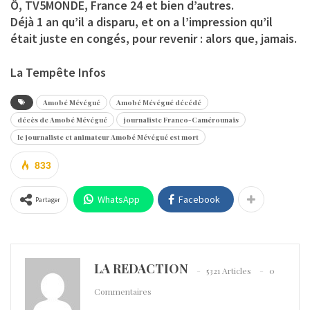
Ô, TV5MONDE, France 24 et bien d’autres.
Déjà 1 an qu’il a disparu, et on a l’impression qu’il
était juste en congés, pour revenir : alors que, jamais.
La Tempête Infos
Amobé Mévégué
Amobé Mévégué décédé
décès de Amobé Mévégué
journaliste Franco-Camérounais
le journaliste et animateur Amobé Mévégué est mort
833
WhatsApp
Facebook
Partager
LA REDACTION
5321 Articles
0
Commentaires