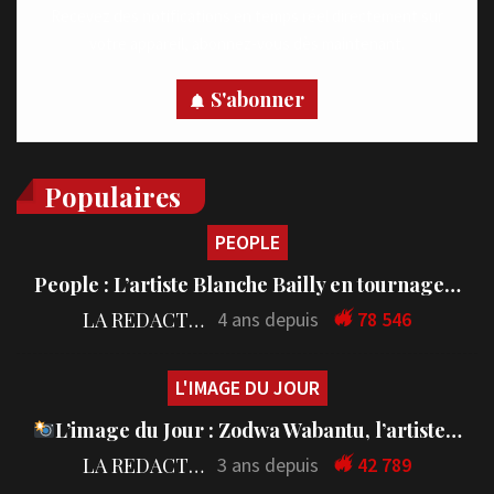
Recevez des notifications en temps réel directement sur
votre appareil, abonnez-vous dès maintenant.
S'abonner
Populaires
PEOPLE
People : L’artiste Blanche Bailly en tournage…
LA REDACTION
4 ans depuis
78 546
L'IMAGE DU JOUR
L’image du Jour : Zodwa Wabantu, l’artiste…
LA REDACTION
3 ans depuis
42 789