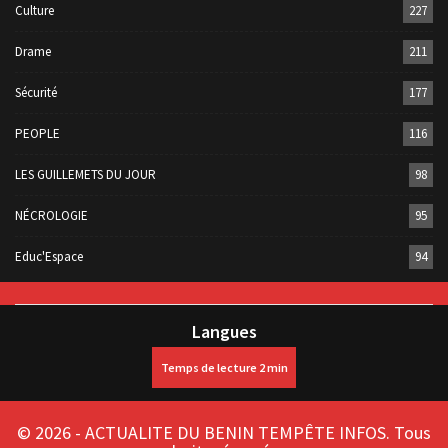
Culture
227
Drame
211
Sécurité
177
PEOPLE
116
LES GUILLEMETS DU JOUR
98
NÉCROLOGIE
95
Educ'Espace
94
Langues
© 2026 - ACTUALITE DU BENIN TEMPÊTE INFOS. Tous