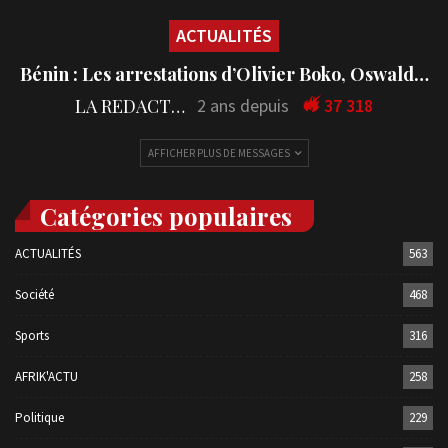
ACTUALITÉS
Bénin : Les arrestations d’Olivier Boko, Oswald…
LA REDACTION
2 ans depuis
37 318
AFFICHER PLUS DE MESSAGES
Catégories populaires
ACTUALITÉS
563
Société
468
Sports
316
AFRIK'ACTU
258
Politique
229