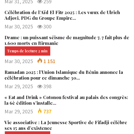
Mar 31, 2025
259
Célébration de l’Aïd El Fitr 2025 : Les vœux de Ulrich
Adjovi, PDG du Groupe Empire…
Mar 30, 2025
300
Drame : un puissant séisme de magnitude 7, 7 fait plus de
1.600 morts en Birmanie
Mar 30, 2025
1 151
Ramadan 2025 : l’Union Islamique du Bénin annonce la
célébration pour ce dimanche 30…
Mar 29, 2025
398
« Eat and Drink » Cotonou festival au palais des congrès:
la 6è édition s’installe…
Mar 29, 2025
737
Vie associative : La Jeunesse Sportive de Fifadji célèbre
ses 15 ans d’existence