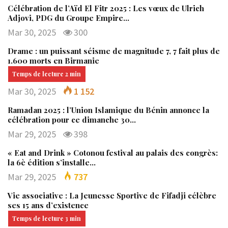
Célébration de l’Aïd El Fitr 2025 : Les vœux de Ulrich
Adjovi, PDG du Groupe Empire…
Mar 30, 2025
300
Drame : un puissant séisme de magnitude 7, 7 fait plus de
1.600 morts en Birmanie
Mar 30, 2025
1 152
Ramadan 2025 : l’Union Islamique du Bénin annonce la
célébration pour ce dimanche 30…
Mar 29, 2025
398
« Eat and Drink » Cotonou festival au palais des congrès:
la 6è édition s’installe…
Mar 29, 2025
737
Vie associative : La Jeunesse Sportive de Fifadji célèbre
ses 15 ans d’existence