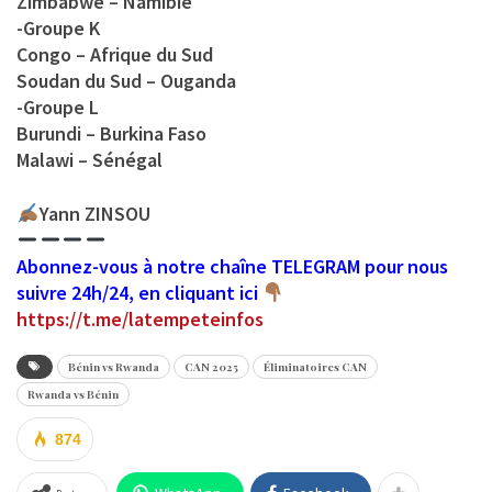
Zimbabwe – Namibie
-Groupe K
Congo – Afrique du Sud
Soudan du Sud – Ouganda
-Groupe L
Burundi – Burkina Faso
Malawi – Sénégal
Yann ZINSOU
Abonnez-vous à notre chaîne TELEGRAM pour nous
suivre 24h/24, en cliquant ici
https://t.me/latempeteinfos
Bénin vs Rwanda
CAN 2025
Éliminatoires CAN
Rwanda vs Bénin
874