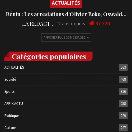
ACTUALITÉS
Bénin : Les arrestations d’Olivier Boko, Oswald…
LA REDACTION
2 ans depuis
37 320
AFFICHER PLUS DE MESSAGES
Catégories populaires
ACTUALITÉS
563
Société
468
Sports
316
AFRIK'ACTU
258
Politique
229
Culture
227