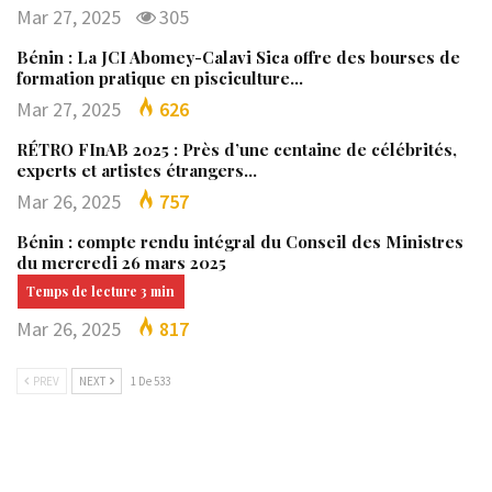
Mar 27, 2025
305
Bénin : La JCI Abomey-Calavi Sica offre des bourses de
formation pratique en pisciculture…
Mar 27, 2025
626
RÉTRO FInAB 2025 : Près d’une centaine de célébrités,
experts et artistes étrangers…
Mar 26, 2025
757
Bénin : compte rendu intégral du Conseil des Ministres
du mercredi 26 mars 2025
Mar 26, 2025
817
PREV
NEXT
1 De 533