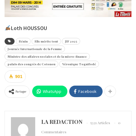
Loth HOUSSOU
Bénin
Elle mérite tout
JIF 2025
Journée Internationale de la Femme
Ministre des affaires sociales et de la micro-finance
palais des congrès de Cotonou
Véronique Tognifodé
901
WhatsApp
Facebook
Partager
LA REDACTION
5321 Articles
0
Commentaires