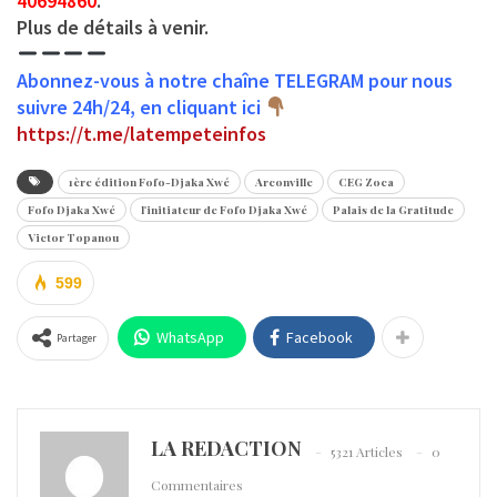
40694860
.
Plus de détails à venir.
Abonnez-vous à notre chaîne TELEGRAM pour nous
suivre 24h/24, en cliquant ici
https://t.me/latempeteinfos
1ère édition Fofo-Djaka Xwé
Arconville
CEG Zoca
Fofo Djaka Xwé
l'initiateur de Fofo Djaka Xwé
Palais de la Gratitude
Victor Topanou
599
WhatsApp
Facebook
Partager
LA REDACTION
5321 Articles
0
Commentaires