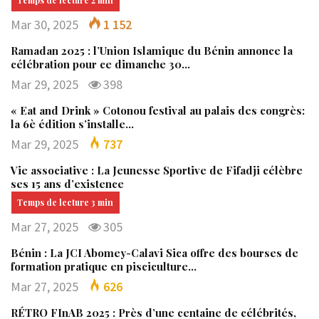
Mar 30, 2025
1 152
Ramadan 2025 : l’Union Islamique du Bénin annonce la
célébration pour ce dimanche 30…
Mar 29, 2025
398
« Eat and Drink » Cotonou festival au palais des congrès:
la 6è édition s’installe…
Mar 29, 2025
737
Vie associative : La Jeunesse Sportive de Fifadji célèbre
ses 15 ans d’existence
Mar 27, 2025
305
Bénin : La JCI Abomey-Calavi Sica offre des bourses de
formation pratique en pisciculture…
Mar 27, 2025
626
RÉTRO FInAB 2025 : Près d’une centaine de célébrités,