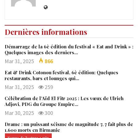
Dernières informations
Démarrage de la 6è édition du festival « Eat and Drink » :
Quelques images des derniers…
Mar 31, 2025
866
Eat & Drink Cotonou festival, 6è édition: Quelques
restaurants, bars et lounges qui…
Mar 31, 2025
259
Célébration de l’Aïd El Fitr 2025 : Les vœux de Ulrich
Adjovi, PDG du Groupe Empire…
Mar 30, 2025
300
Drame : un puissant séisme de magnitude 7, 7 fait plus de
1.600 morts en Birmanie