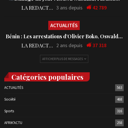
LA REDACTION
3 ans depuis
42 789
ACTUALITÉS
Bénin : Les arrestations d’Olivier Boko, Oswald…
LA REDACTION
2 ans depuis
37 318
AFFICHER PLUS DE MESSAGES
Catégories populaires
ACTUALITÉS
563
Société
468
Sports
316
AFRIK'ACTU
258