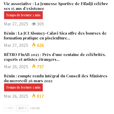
Vie associative : La Jeunesse Sportive de Fifadji célèbre
ses 15 ans d’existence
Mar 27, 2025
305
Bénin : La JCI Abomey-Calavi Sica offre des bourses de
formation pratique en pisciculture…
Mar 27, 2025
626
RÉTRO FInAB 2025 : Près d’une centaine de célébrités,
experts et artistes étrangers…
Mar 26, 2025
757
Bénin : compte rendu intégral du Conseil des Ministres
du mercredi 26 mars 2025
Mar 26, 2025
817
PREV
NEXT
1 De 533