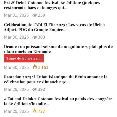
Eat & Drink Cotonou festival, 6è édition: Quelques
restaurants, bars et lounges qui…
Mar 31, 2025
259
Célébration de l’Aïd El Fitr 2025 : Les vœux de Ulrich
Adjovi, PDG du Groupe Empire…
Mar 30, 2025
300
Drame : un puissant séisme de magnitude 7, 7 fait plus de
1.600 morts en Birmanie
Mar 30, 2025
1 151
Ramadan 2025 : l’Union Islamique du Bénin annonce la
célébration pour ce dimanche 30…
Mar 29, 2025
398
« Eat and Drink » Cotonou festival au palais des congrès:
la 6è édition s’installe…
Mar 29, 2025
737