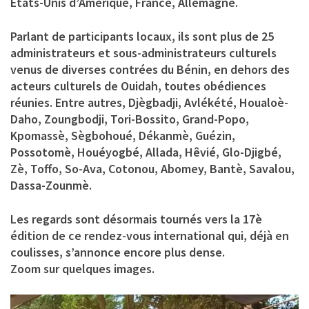
États-Unis d’Amérique, France, Allemagne.
Parlant de participants locaux, ils sont plus de 25
administrateurs et sous-administrateurs culturels
venus de diverses contrées du Bénin, en dehors des
acteurs culturels de Ouidah, toutes obédiences
réunies. Entre autres, Djègbadji, Avlékété, Houaloè-
Daho, Zoungbodji, Tori-Bossito, Grand-Popo,
Kpomassè, Sègbohoué, Dékanmè, Guézin,
Possotomè, Houéyogbé, Allada, Hêvié, Glo-Djigbé,
Zè, Toffo, So-Ava, Cotonou, Abomey, Bantè, Savalou,
Dassa-Zounmè.
Les regards sont désormais tournés vers la 17è
édition de ce rendez-vous international qui, déjà en
coulisses, s’annonce encore plus dense.
Zoom sur quelques images.