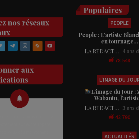
Populaires
PEOPLE
ez nos réseaux
People : L’artiste Blanc
aux
en tournage…
LA REDACTION
4 ans 
78 548
onner aux
L'IMAGE DU JOU
fications
L’image du Jour :
Wabantu, l’artis
LA REDACTION
3 ans 
42 790
 des notifications en temps
rectement sur votre appareil,
ACTUALITÉS