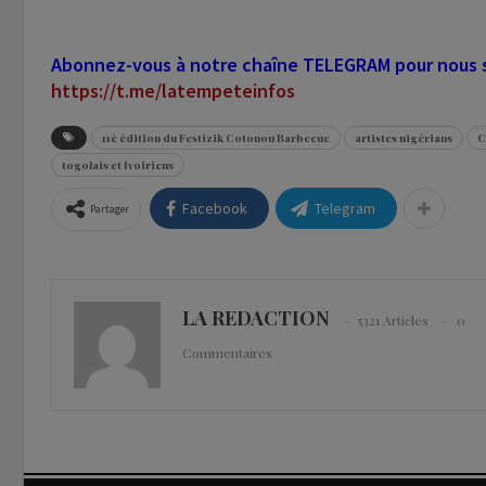
Abonnez-vous à notre chaîne TELEGRAM pour nous su
https://t.me/latempeteinfos
11è édition du Festizik Cotonou Barbecue
artistes nigérians
C
togolais et Ivoiriens
Facebook
Telegram
Partager
LA REDACTION
5321 Articles
0
Commentaires