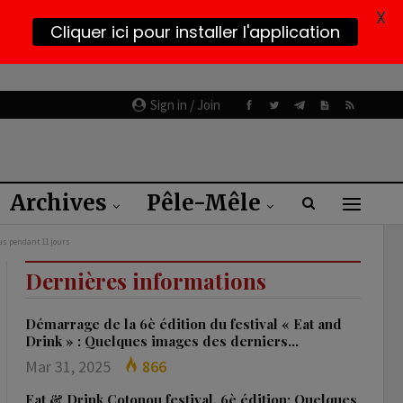
X
Cliquer ici pour installer l'application
Sign in / Join
Archives
Pêle-Mêle
ous pendant 11 jours
Dernières informations
Démarrage de la 6è édition du festival « Eat and
Drink » : Quelques images des derniers…
Mar 31, 2025
866
Eat & Drink Cotonou festival, 6è édition: Quelques