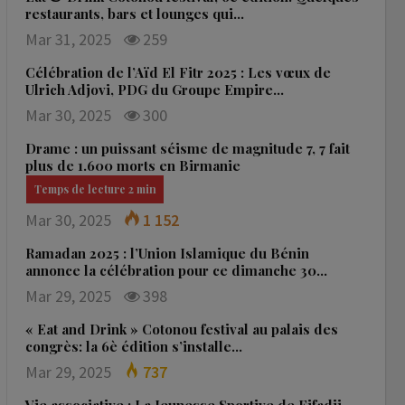
restaurants, bars et lounges qui…
Mar 31, 2025
259
Célébration de l’Aïd El Fitr 2025 : Les vœux de
Ulrich Adjovi, PDG du Groupe Empire…
Mar 30, 2025
300
Drame : un puissant séisme de magnitude 7, 7 fait
plus de 1.600 morts en Birmanie
Mar 30, 2025
1 152
Ramadan 2025 : l’Union Islamique du Bénin
annonce la célébration pour ce dimanche 30…
Mar 29, 2025
398
« Eat and Drink » Cotonou festival au palais des
congrès: la 6è édition s’installe…
Mar 29, 2025
737