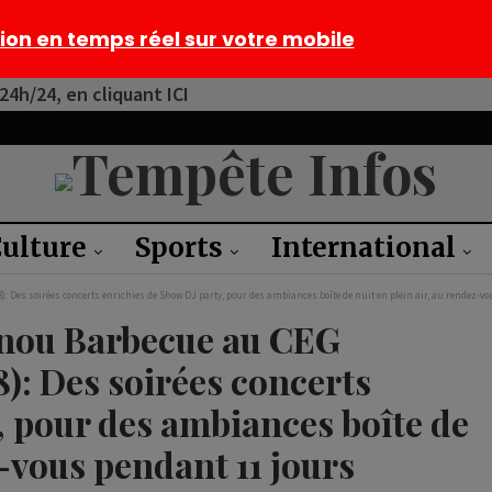
tion en temps réel sur votre mobile
4h/24, en cliquant ICI
ulture
Sports
International
: Des soirées concerts enrichies de Show DJ party, pour des ambiances boîte de nuit en plein air, au rendez-v
tonou Barbecue au CEG
: Des soirées concerts
, pour des ambiances boîte de
z-vous pendant 11 jours