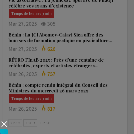
Vie associative : La Jeunesse Sportive de Fifadji
célèbre ses 15 ans d’existence
Mar 27, 2025
305
Bénin : La JCI Abomey-Calavi Sica offre des
bourses de formation pratique en pisciculture…
Mar 27, 2025
626
RÉTRO FInAB 2025 : Près d’une centaine de
célébrités, experts et artistes étrangers…
Mar 26, 2025
757
Bénin : compte rendu intégral du Conseil des
Ministres du mercredi 26 mars 2025
Mar 26, 2025
817
PREV
NEXT
1 De 533