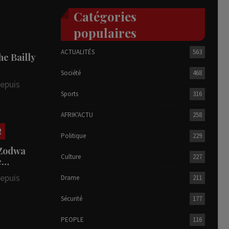
Catégories
populaires
ACTUALITÉS
563
he Bailly
Société
468
depuis
Sports
316
AFRIK'ACTU
258
R
Politique
229
 Zodwa
Culture
227
te…
depuis
Drame
211
Sécurité
177
PEOPLE
116