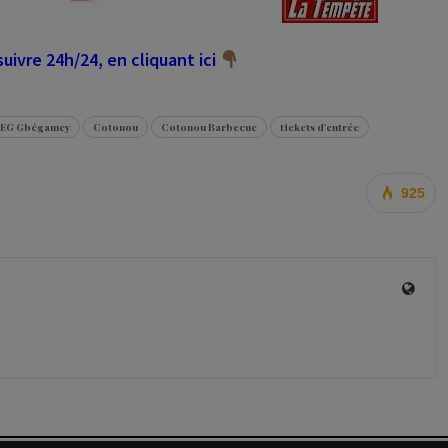
ivre 24h/24, en cliquant ici
EG Gbégamey
Cotonou
Cotonou Barbecue
tickets d'entrée
925