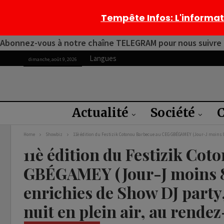
Tempête Infos
: L'informa
Abonnez-vous à notre chaîne TELEGRAM pour nous suivre 2
Langues
dimanche, août 9, 2026
Actualité
Société
C
Home
Showbiz
11è édition du Festizik Cotonou Barbecue au CEG GBÉGAMEY (Jour-J moins 8)
11è édition du Festizik Co
GBÉGAMEY (Jour-J moins 8)
enrichies de Show DJ party
nuit en plein air, au rende