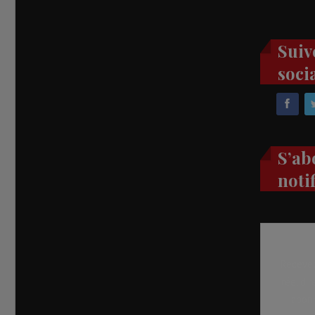
Suiv
soci
S’ab
noti
Recevez
réel di