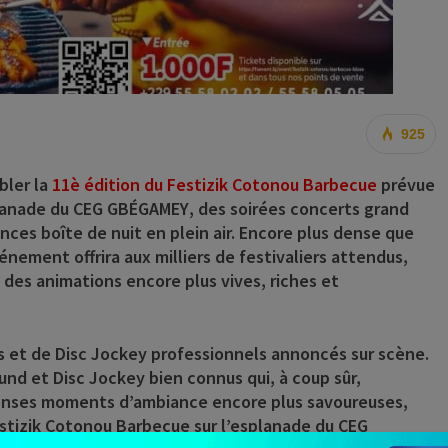
925
bler la
11è édition du Festizik Cotonou Barbecue
prévue
planade du
CEG GBÉGAMEY
, des soirées concerts grand
ces boîte de nuit en plein air. Encore plus dense que
énement offrira aux milliers de festivaliers attendus,
 des animations encore plus vives, riches et
s et de Disc Jockey professionnels annoncés sur scène.
round et Disc Jockey bien connus qui, à coup sûr,
ntenses moments d’ambiance encore plus savoureuses,
estizik Cotonou Barbecue sur l’esplanade du CEG