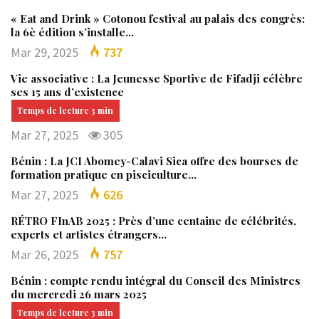
« Eat and Drink » Cotonou festival au palais des congrès:
la 6è édition s’installe…
Mar 29, 2025
737
Vie associative : La Jeunesse Sportive de Fifadji célèbre
ses 15 ans d’existence
Mar 27, 2025
305
Bénin : La JCI Abomey-Calavi Sica offre des bourses de
formation pratique en pisciculture…
Mar 27, 2025
626
RÉTRO FInAB 2025 : Près d’une centaine de célébrités,
experts et artistes étrangers…
Mar 26, 2025
757
Bénin : compte rendu intégral du Conseil des Ministres
du mercredi 26 mars 2025