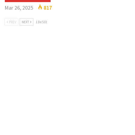
Mar 26, 2025
817
PREV
NEXT
1 De 533