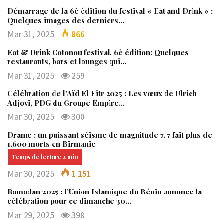
Démarrage de la 6è édition du festival « Eat and Drink » :
Quelques images des derniers…
Mar 31, 2025
866
Eat & Drink Cotonou festival, 6è édition: Quelques
restaurants, bars et lounges qui…
Mar 31, 2025
259
Célébration de l’Aïd El Fitr 2025 : Les vœux de Ulrich
Adjovi, PDG du Groupe Empire…
Mar 30, 2025
300
Drame : un puissant séisme de magnitude 7, 7 fait plus de
1.600 morts en Birmanie
Mar 30, 2025
1 151
Ramadan 2025 : l’Union Islamique du Bénin annonce la
célébration pour ce dimanche 30…
Mar 29, 2025
398