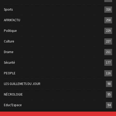
Sports
316
AFRIK'ACTU
258
Politique
229
Culture
227
Drame
211
Sécurité
177
PEOPLE
116
LES GUILLEMETS DU JOUR
98
NÉCROLOGIE
95
Educ'Espace
94