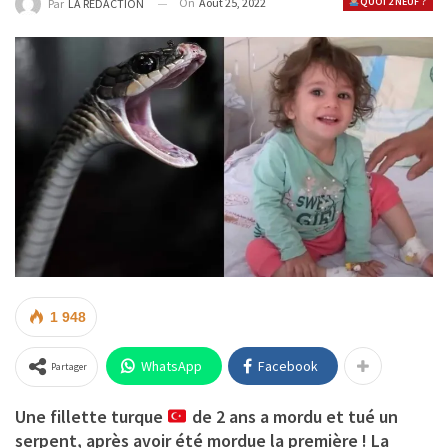
On
Août 25, 2022
QUOI 2 NEUF ?
Par
LA REDACTION
1 948
WhatsApp
Facebook
Partager
Une fillette turque
de 2 ans a mordu et tué un
serpent, après avoir été mordue la première ! La