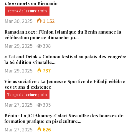
1.600 morts en Birmanie
Mar 30, 2025
1 152
Ramadan 2025 : l’Union Islamique du Bénin annonce la
célébration pour ce dimanche 30…
Mar 29, 2025
398
« Eat and Drink » Cotonou festival au palais des congrès:
la 6è édition s’installe…
Mar 29, 2025
737
Vie associative : La Jeunesse Sportive de Fifadji célèbre
ses 15 ans d’existence
Mar 27, 2025
305
Bénin : La JCI Abomey-Calavi Sica offre des bourses de
formation pratique en pisciculture…
Mar 27, 2025
626