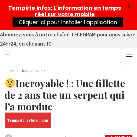
X
Tempête Infos
: L'information en temps
réel sur votre mobile
Cliquer ici pour installer l'application
Abonnez-vous à notre chaîne TELEGRAM pour nous suivre
24h/24, en cliquant ICI
Home
QUOI 2 NEUF ?
Incroyable ! : Une fillette
de 2 ans tue un serpent qui
l’a mordue