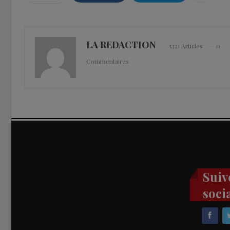
LA REDACTION
5321 Articles
0
Commentaires
Suiv
soci