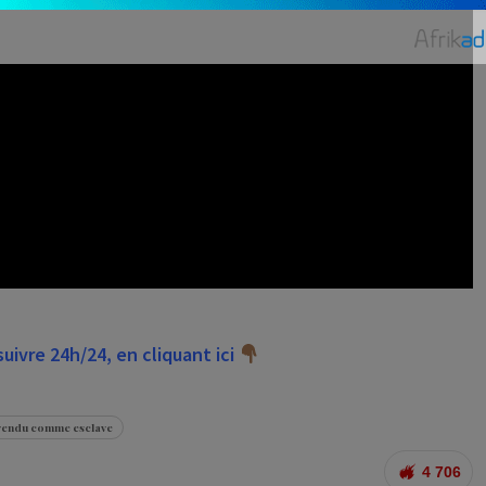
ivre 24h/24, en cliquant ici
vendu comme esclave
4 706