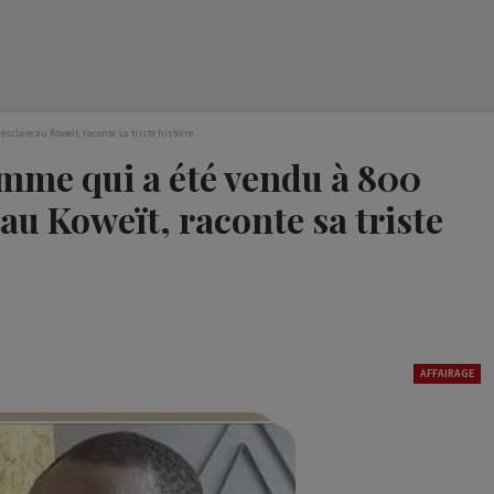
sclave au Koweït, raconte sa triste histoire
omme qui a été vendu à 800
au Koweït, raconte sa triste
AFFAIRAGE