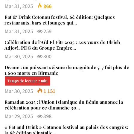
Mar 31, 2025
866
Eat & Drink Cotonou festival, 6è édition: Quelques
restaurants, bars et lounges qui…
Mar 31, 2025
259
Célébration de l’Aïd El Fitr 2025 : Les vœux de Ulrich
Adjovi, PDG du Groupe Empire…
Mar 30, 2025
300
Drame : un puissant séisme de magnitude 7, 7 fait plus de
1.600 morts en Birmanie
Mar 30, 2025
1 151
Ramadan 2025 : l’Union Islamique du Bénin annonce la
célébration pour ce dimanche 30…
Mar 29, 2025
398
« Eat and Drink » Cotonou festival au palais des congrès:
la 6è édition s’installe…