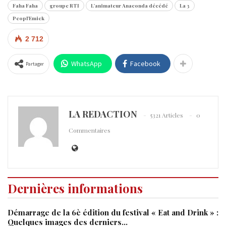
Faha Faha
groupe RTI
L'animateur Anaconda décédé
La 3
Peopl'Emick
2 712
WhatsApp
Facebook
Partager
LA REDACTION
5321 Articles
0
Commentaires
Dernières informations
Démarrage de la 6è édition du festival « Eat and Drink » :
Quelques images des derniers…