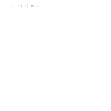
PREV
NEXT
1 De 533