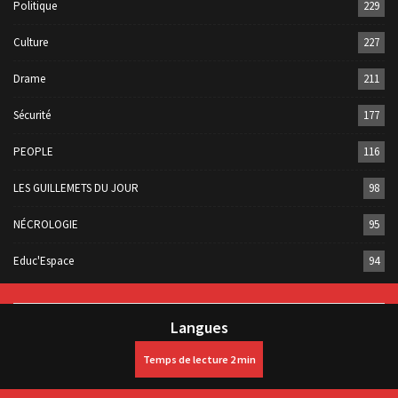
AFRIK'ACTU
258
Politique
229
Culture
227
Drame
211
Sécurité
177
PEOPLE
116
LES GUILLEMETS DU JOUR
98
NÉCROLOGIE
95
Educ'Espace
94
Langues