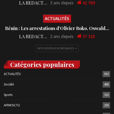
L'IMAGE DU JOUR
L’image du Jour : Zodwa Wabantu, l’artiste…
LA REDACTION
3 ans depuis
42 789
ACTUALITÉS
Bénin : Les arrestations d’Olivier Boko, Oswald…
LA REDACTION
2 ans depuis
37 318
AFFICHER PLUS DE MESSAGES
Catégories populaires
ACTUALITÉS
563
Société
468
Sports
316