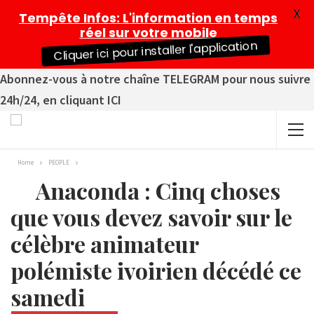
X
Tempête Infos
: L'information en temps
réel sur votre mobile
Cliquer ici pour installer l'application
Abonnez-vous à notre chaîne TELEGRAM pour nous suivre
24h/24, en cliquant ICI
Home
PEOPLE
Anaconda : Cinq choses
que vous devez savoir sur le
célèbre animateur
polémiste ivoirien décédé ce
samedi