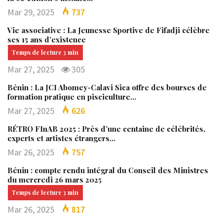
Mar 29, 2025
737
Vie associative : La Jeunesse Sportive de Fifadji célèbre
ses 15 ans d’existence
Mar 27, 2025
305
Bénin : La JCI Abomey-Calavi Sica offre des bourses de
formation pratique en pisciculture…
Mar 27, 2025
626
RÉTRO FInAB 2025 : Près d’une centaine de célébrités,
experts et artistes étrangers…
Mar 26, 2025
757
Bénin : compte rendu intégral du Conseil des Ministres
du mercredi 26 mars 2025
Mar 26, 2025
817