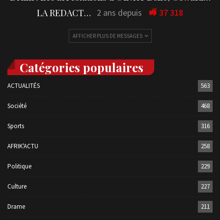
LA REDACTION
2 ans depuis
37 318
AFFICHER PLUS DE MESSAGES
Catégories populaires
ACTUALITÉS
563
Société
468
Sports
316
AFRIK'ACTU
258
Politique
229
Culture
227
Drame
211