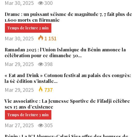
Mar 30, 2025
300
Drame : un puissant séisme de magnitude 7, 7 fait plus de
1.600 morts en Birmanie
Mar 30, 2025
1 151
Ramadan 2025 : l’Union Islamique du Bénin annonce la
célébration pour ce dimanche 30…
Mar 29, 2025
398
« Eat and Drink » Cotonou festival au palais des congrès:
la 6è édition s’installe…
Mar 29, 2025
737
Vie associative : La Jeunesse Sportive de Fifadji célèbre
ses 15 ans d’existence
Mar 27, 2025
305
Bénin : La JCI Abomey-Calavi Sica offre des bourses de