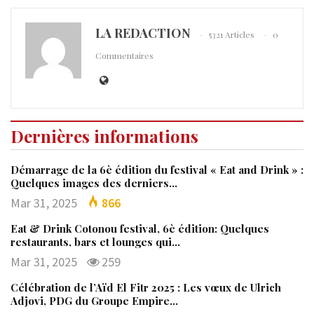
LA REDACTION
5321 Articles
0
Commentaires
Dernières informations
Démarrage de la 6è édition du festival « Eat and Drink » :
Quelques images des derniers…
Mar 31, 2025
866
Eat & Drink Cotonou festival, 6è édition: Quelques
restaurants, bars et lounges qui…
Mar 31, 2025
259
Célébration de l’Aïd El Fitr 2025 : Les vœux de Ulrich
Adjovi, PDG du Groupe Empire…