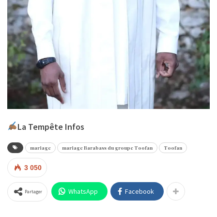
La Tempête Infos
mariage
mariage Barabass du groupe Toofan
Toofan
3 050
WhatsApp
Facebook
Partager