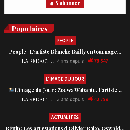
S'abonner
Populaires
PEOPLE
People : L’artiste Blanche Bailly en tournage…
LA REDACTION
4 ans depuis
78 547
L'IMAGE DU JOUR
L’image du Jour : Zodwa Wabantu, l’artiste…
LA REDACTION
3 ans depuis
42 789
ACTUALITÉS
Bénin : Les arrestations d’Olivier Boko, Oswald…