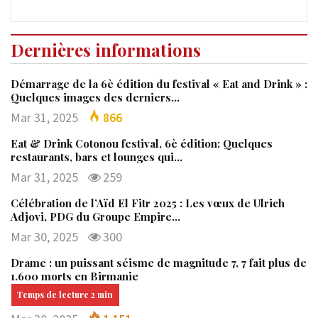
Dernières informations
Démarrage de la 6è édition du festival « Eat and Drink » :
Quelques images des derniers…
Mar 31, 2025
866
Eat & Drink Cotonou festival, 6è édition: Quelques
restaurants, bars et lounges qui…
Mar 31, 2025
259
Célébration de l’Aïd El Fitr 2025 : Les vœux de Ulrich
Adjovi, PDG du Groupe Empire…
Mar 30, 2025
300
Drame : un puissant séisme de magnitude 7, 7 fait plus de
1.600 morts en Birmanie