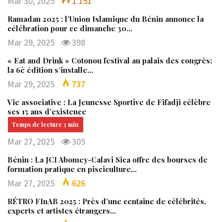
Mar 30, 2025
1 151
Ramadan 2025 : l’Union Islamique du Bénin annonce la
célébration pour ce dimanche 30…
Mar 29, 2025
398
« Eat and Drink » Cotonou festival au palais des congrès:
la 6è édition s’installe…
Mar 29, 2025
737
Vie associative : La Jeunesse Sportive de Fifadji célèbre
ses 15 ans d’existence
Mar 27, 2025
305
Bénin : La JCI Abomey-Calavi Sica offre des bourses de
formation pratique en pisciculture…
Mar 27, 2025
626
RÉTRO FInAB 2025 : Près d’une centaine de célébrités,
experts et artistes étrangers…