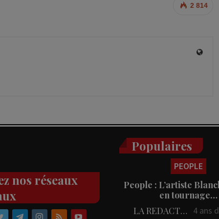
2 814
Populaires
PEOPLE
ez nos réseaux
People : L’artiste Blanc
aux
en tournage…
LA REDACTION
4 ans 