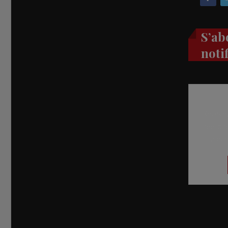
S’ab
noti
Recevez
réel di
abon