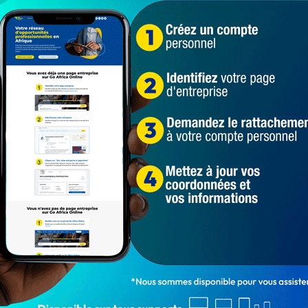
signations du Bénin : Madame Maryse LOKOSSOU
ement des Informations financières (CENTIF) : Monsieur
ance : Madame Corine BRUNET
a Recherche Scientifique
nariats et au dialogue social : Madame Sylvie Vitondin DE
hnique et de la Formation Professionnelle
Alain Alexis Coovi DEGAN