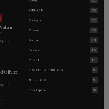
Sports
316
AFRIK'ACTU
258
R
Politique
229
 Zodwa
Culture
227
te…
depuis
Drame
211
Sécurité
177
PEOPLE
116
LES GUILLEMETS DU JOUR
98
 d’Olivier
…
NÉCROLOGIE
95
depuis
Educ'Espace
94
S