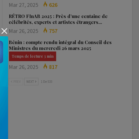
Mar 27, 2025
626
RÉTRO FInAB 2025 : Près d’une centaine de
célébrités, experts et artistes étrangers…
Mar 26, 2025
757
Bénin : compte rendu intégral du Conseil des
Ministres du mercredi 26 mars 2025
Mar 26, 2025
817
PREV
NEXT
1 De 533