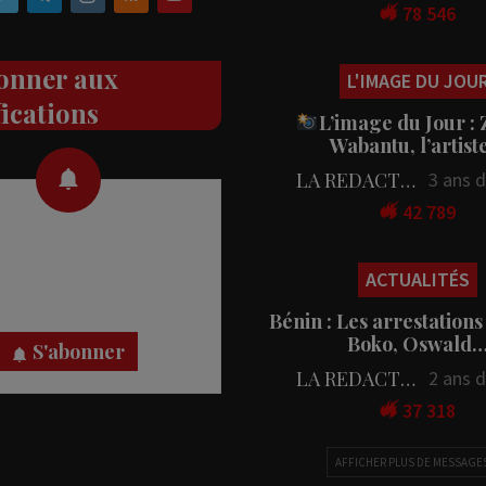
78 546
onner aux
L'IMAGE DU JOU
fications
L’image du Jour :
Wabantu, l’artis
LA REDACTION
3 ans 
42 789
 des notifications en temps
rectement sur votre appareil,
ACTUALITÉS
nez-vous dès maintenant.
Bénin : Les arrestations
Boko, Oswald
S'abonner
LA REDACTION
2 ans 
37 318
AFFICHER PLUS DE MESSAGE