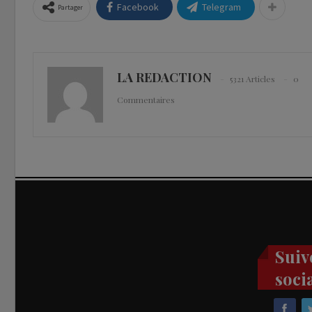
Facebook
Telegram
Partager
LA REDACTION
5321 Articles
0
Commentaires
Suiv
soci