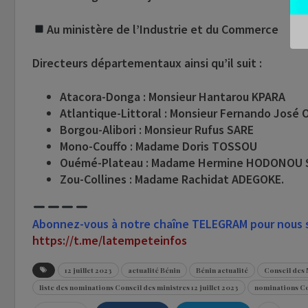
Au ministère de l’Industrie et du Commerce
Directeurs départementaux ainsi qu’il suit :
Atacora-Donga : Monsieur Hantarou KPARA
Atlantique-Littoral : Monsieur Fernando José 
Borgou-Alibori : Monsieur Rufus SARE
Mono-Couffo : Madame Doris TOSSOU
Ouémé-Plateau : Madame Hermine HODONOU 
Zou-Collines : Madame Rachidat ADEGOKE.
Abonnez-vous à notre chaîne TELEGRAM pour nous su
https://t.me/latempeteinfos
12 juillet 2023
actualité Bénin
Bénin actualité
Conseil des M
liste des nominations Conseil des ministres 12 juillet 2023
nominations Co