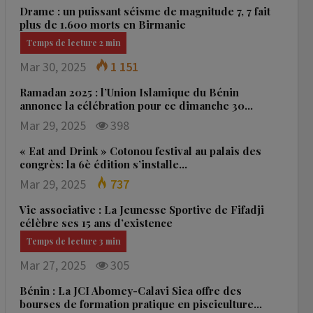
Drame : un puissant séisme de magnitude 7, 7 fait
plus de 1.600 morts en Birmanie
Mar 30, 2025
1 151
Ramadan 2025 : l’Union Islamique du Bénin
annonce la célébration pour ce dimanche 30…
Mar 29, 2025
398
« Eat and Drink » Cotonou festival au palais des
congrès: la 6è édition s’installe…
Mar 29, 2025
737
Vie associative : La Jeunesse Sportive de Fifadji
célèbre ses 15 ans d’existence
Mar 27, 2025
305
Bénin : La JCI Abomey-Calavi Sica offre des
bourses de formation pratique en pisciculture…