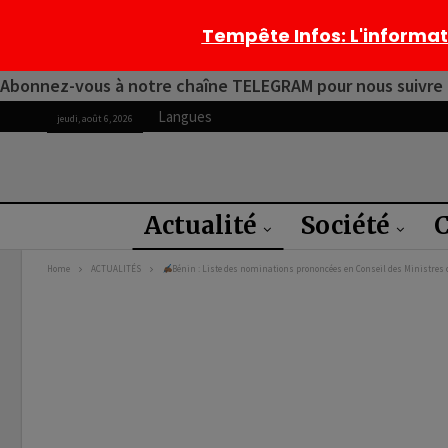
Tempête Infos
: L'informa
Abonnez-vous à notre chaîne TELEGRAM pour nous suivre 2
Langues
jeudi, août 6, 2026
Actualité
Société
C
Home
ACTUALITÉS
Bénin : Liste des nominations prononcées en Conseil des Ministres ce