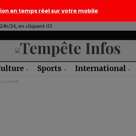
tion en temps réel sur votre mobile
4h/24, en cliquant ICI
ulture
Sports
International
 12 juillet 2023