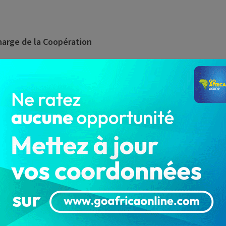
harge de la Coopération
 : Monsieur Yassine LATOUNDJI
Kafui Eméric OLORY-TOGBE
 KPENOU
on de la Dette : Monsieur Hugues Oscar LOKOSSOU
ent : Monsieur Serge DOSSOU-YOVO
 : Madame Chèrifatou ALI YERIMA
ements et des Recouvrements : Monsieur Létondé Brice