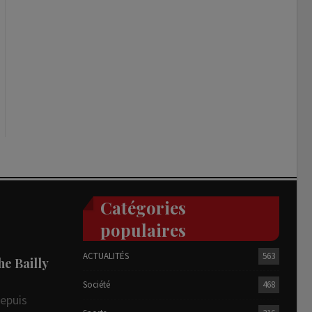
Catégories
populaires
ACTUALITÉS
563
he Bailly
Société
468
depuis