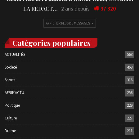
LA REDACTION
2 ans depuis
37 320
AFFICHER PLUS DE MESSAGES
Catégories populaires
ACTUALITÉS
563
Société
468
Sports
316
AFRIK'ACTU
258
Politique
229
Culture
227
Drame
211