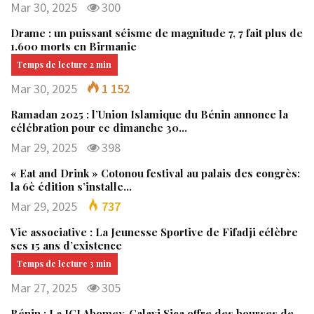
Mar 30, 2025
300
Drame : un puissant séisme de magnitude 7, 7 fait plus de
1.600 morts en Birmanie
Mar 30, 2025
1 152
Ramadan 2025 : l’Union Islamique du Bénin annonce la
célébration pour ce dimanche 30…
Mar 29, 2025
398
« Eat and Drink » Cotonou festival au palais des congrès:
la 6è édition s’installe…
Mar 29, 2025
737
Vie associative : La Jeunesse Sportive de Fifadji célèbre
ses 15 ans d’existence
Mar 27, 2025
305
Bénin : La JCI Abomey-Calavi Sica offre des bourses de