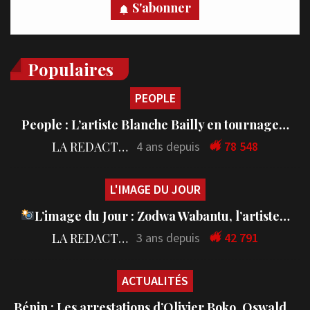
S'abonner
Populaires
PEOPLE
People : L’artiste Blanche Bailly en tournage…
LA REDACTION
4 ans depuis
78 548
L'IMAGE DU JOUR
L’image du Jour : Zodwa Wabantu, l’artiste…
LA REDACTION
3 ans depuis
42 791
ACTUALITÉS
Bénin : Les arrestations d’Olivier Boko, Oswald…