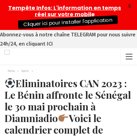
X
Tempête Infos
: L'information en temps
réel sur votre mobile
Cliquer ici pour installer l'application
Abonnez-vous à notre chaîne TELEGRAM pour nous suivre
24h/24, en cliquant ICI
Home
Sports
Eliminatoires CAN 2023 :
Le Bénin affronte le Sénégal
le 30 mai prochain à
Diamniadio
Voici le
calendrier complet de