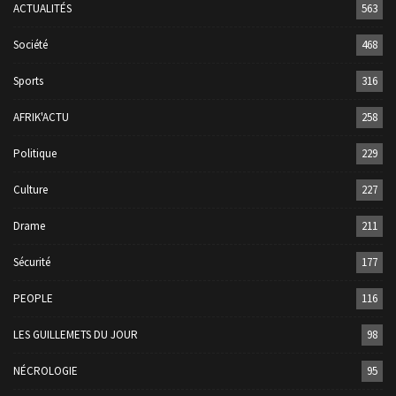
ACTUALITÉS
563
Société
468
Sports
316
AFRIK'ACTU
258
Politique
229
Culture
227
Drame
211
Sécurité
177
PEOPLE
116
LES GUILLEMETS DU JOUR
98
NÉCROLOGIE
95