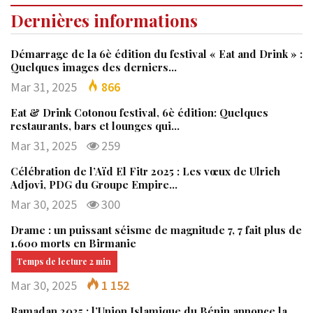
Dernières informations
Démarrage de la 6è édition du festival « Eat and Drink » :
Quelques images des derniers…
Mar 31, 2025
866
Eat & Drink Cotonou festival, 6è édition: Quelques
restaurants, bars et lounges qui…
Mar 31, 2025
259
Célébration de l’Aïd El Fitr 2025 : Les vœux de Ulrich
Adjovi, PDG du Groupe Empire…
Mar 30, 2025
300
Drame : un puissant séisme de magnitude 7, 7 fait plus de
1.600 morts en Birmanie
Mar 30, 2025
1 152
Ramadan 2025 : l’Union Islamique du Bénin annonce la