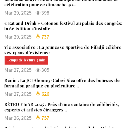
célébration pour ce dimanche 30…
Mar 29, 2025
398
« Eat and Drink » Cotonou festival au palais des congrès:
la 6è édition s’installe…
Mar 29, 2025
737
Vie associative : La Jeunesse Sportive de Fifadji célèbre
ses 15 ans d’existence
Mar 27, 2025
305
Bénin : La JCI Abomey-Calavi Sica offre des bourses de
formation pratique en pisciculture…
Mar 27, 2025
626
RÉTRO FInAB 2025 : Près d’une centaine de célébrités,
experts et artistes étrangers…
Mar 26, 2025
757