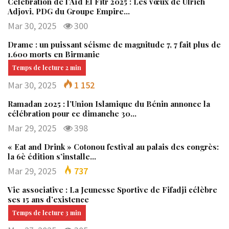
Célébration de l’Aïd El Fitr 2025 : Les vœux de Ulrich
Adjovi, PDG du Groupe Empire…
Mar 30, 2025
300
Drame : un puissant séisme de magnitude 7, 7 fait plus de
1.600 morts en Birmanie
Mar 30, 2025
1 152
Ramadan 2025 : l’Union Islamique du Bénin annonce la
célébration pour ce dimanche 30…
Mar 29, 2025
398
« Eat and Drink » Cotonou festival au palais des congrès:
la 6è édition s’installe…
Mar 29, 2025
737
Vie associative : La Jeunesse Sportive de Fifadji célèbre
ses 15 ans d’existence