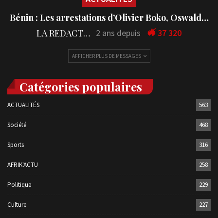
Bénin : Les arrestations d’Olivier Boko, Oswald…
LA REDACTION
2 ans depuis
37 320
AFFICHER PLUS DE MESSAGES
Catégories populaires
ACTUALITÉS
563
Société
468
Sports
316
AFRIK'ACTU
258
Politique
229
Culture
227