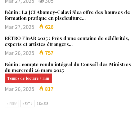
Mar 27, 2025
305
Bénin : La JCI Abomey-Calavi Sica offre des bourses de
formation pratique en pisciculture…
Mar 27, 2025
626
RÉTRO FInAB 2025 : Près d’une centaine de célébrités,
experts et artistes étrangers…
Mar 26, 2025
757
Bénin : compte rendu intégral du Conseil des Ministres
du mercredi 26 mars 2025
Mar 26, 2025
817
PREV
NEXT
1 De 533