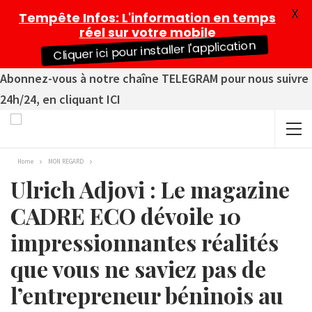
X
Tempête Infos
: L'information en temps
réel sur votre mobile
Cliquer ici pour installer l'application
Abonnez-vous à notre chaîne TELEGRAM pour nous suivre
24h/24, en cliquant ICI
Home
MON REGARD
Ulrich Adjovi : Le magazine
CADRE ECO dévoile 10
impressionnantes réalités
que vous ne saviez pas de
l’entrepreneur béninois au