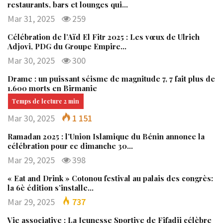
restaurants, bars et lounges qui…
Mar 31, 2025
259
Célébration de l’Aïd El Fitr 2025 : Les vœux de Ulrich
Adjovi, PDG du Groupe Empire…
Mar 30, 2025
300
Drame : un puissant séisme de magnitude 7, 7 fait plus de
1.600 morts en Birmanie
Mar 30, 2025
1 151
Ramadan 2025 : l’Union Islamique du Bénin annonce la
célébration pour ce dimanche 30…
Mar 29, 2025
398
« Eat and Drink » Cotonou festival au palais des congrès:
la 6è édition s’installe…
Mar 29, 2025
737
Vie associative : La Jeunesse Sportive de Fifadji célèbre