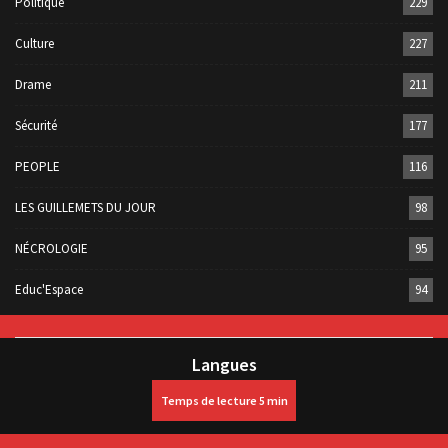
Politique
229
Culture
227
Drame
211
Sécurité
177
PEOPLE
116
LES GUILLEMETS DU JOUR
98
NÉCROLOGIE
95
Educ'Espace
94
Langues