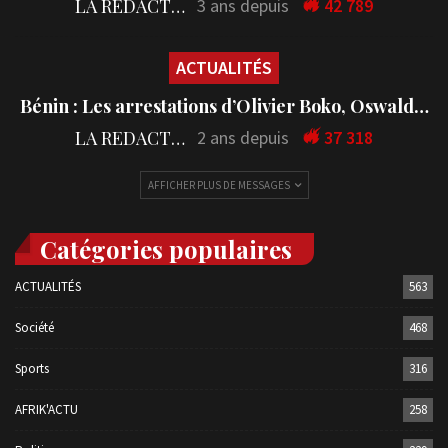
LA REDACTION
3 ans depuis
42 789
ACTUALITÉS
Bénin : Les arrestations d’Olivier Boko, Oswald…
LA REDACTION
2 ans depuis
37 318
AFFICHER PLUS DE MESSAGES
Catégories populaires
ACTUALITÉS
563
Société
468
Sports
316
AFRIK'ACTU
258