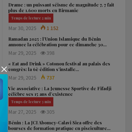
Drame : un puissant séisme de magnitude 7, 7 fait
plus de 1.600 morts en Birmanie
Mar 30, 2025
1 152
Ramadan 2025 : l’Union Islamique du Bénin
annonce la célébration pour ce dimanche 30…
Mar 29, 2025
398
« Eat and Drink » Cotonou festival au palais des
congrès: la 6è édition s’installe…
Mar 29, 2025
737
Vie associative : La Jeunesse Sportive de Fifadji
célèbre ses 15 ans d’existence
Mar 27, 2025
305
Bénin : La JCI Abomey-Calavi Sica offre des
bourses de formation pratique en pisciculture…