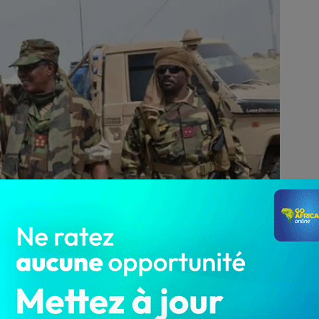
4 369
 plusieurs jours par l’armée nationale tchadienne a
la secte islamique Boko Haram du Nigeria. L’information a