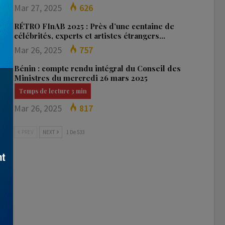
Mar 27, 2025
626
RÉTRO FInAB 2025 : Près d’une centaine de
célébrités, experts et artistes étrangers…
Mar 26, 2025
757
Bénin : compte rendu intégral du Conseil des
Ministres du mercredi 26 mars 2025
Mar 26, 2025
817
PREV
NEXT
1 De 533