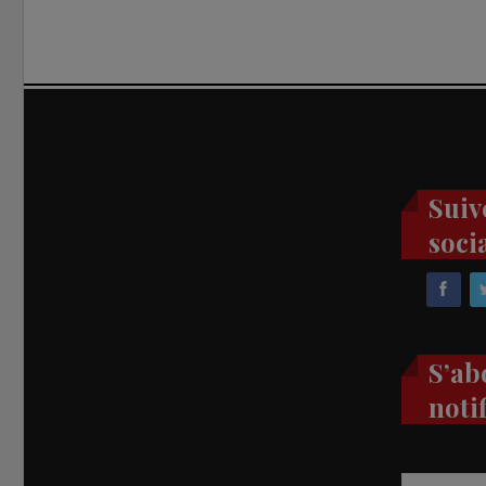
Suiv
soci
S’ab
noti