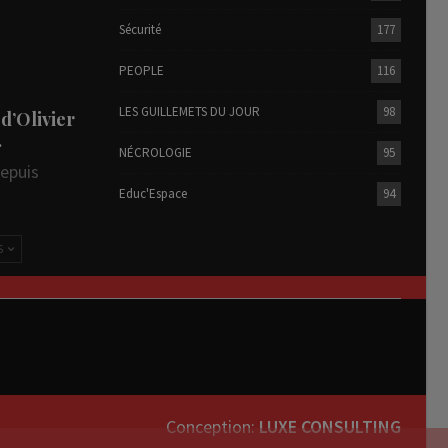
Sécurité
177
PEOPLE
116
LES GUILLEMETS DU JOUR
98
 d’Olivier
…
NÉCROLOGIE
95
depuis
Educ'Espace
94
S
Conception:
LUXE CONSULTING