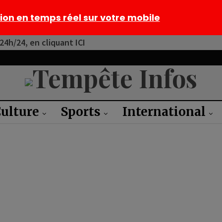
tion en temps réel sur votre mobile
4h/24, en cliquant ICI
ulture
Sports
International