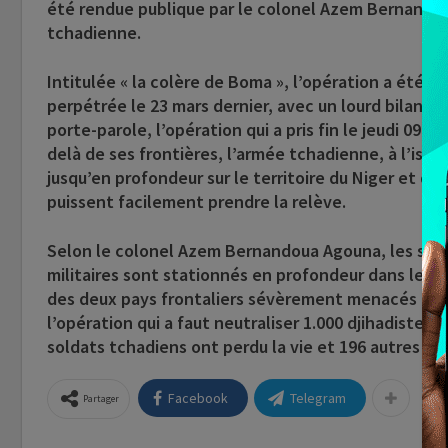
été rendue publique par le colonel Azem Bernandou
tchadienne.
Intitulée « la colère de Boma », l’opération a été e
perpétrée le 23 mars dernier, avec un lourd bilan de
porte-parole, l’opération qui a pris fin le jeudi 09 av
delà de ses frontières, l’armée tchadienne, à l’iss
jusqu’en profondeur sur le territoire du Niger et du
puissent facilement prendre la relève.
Selon le colonel Azem Bernandoua Agouna, les solda
militaires sont stationnés en profondeur dans les î
des deux pays frontaliers sévèrement menacés par 
l’opération qui a faut neutraliser 1.000 djihadistes
soldats tchadiens ont perdu la vie et 196 autres ont
Facebook
Telegram
Partager