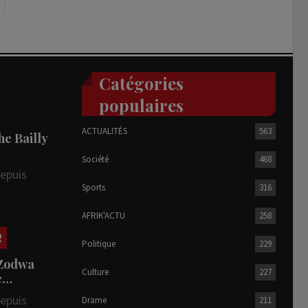
Catégories
populaires
ACTUALITÉS
563
he Bailly
Société
468
depuis
Sports
316
AFRIK'ACTU
258
R
Politique
229
 Zodwa
Culture
227
te…
depuis
Drame
211