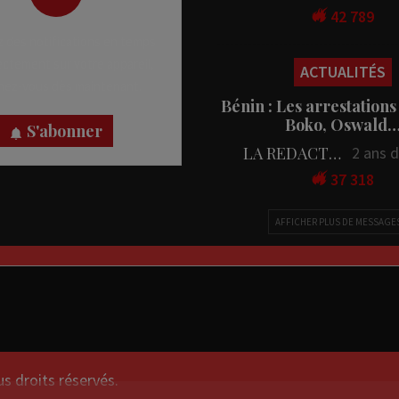
42 789
 des notifications en temps
rectement sur votre appareil,
ACTUALITÉS
nez-vous dès maintenant.
Bénin : Les arrestations
Boko, Oswald
S'abonner
LA REDACTION
2 ans 
37 318
AFFICHER PLUS DE MESSAGE
droits réservés.