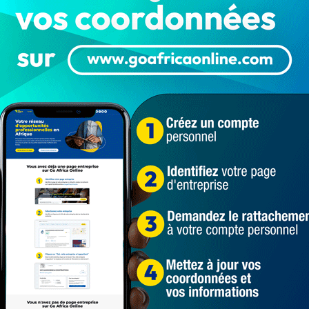
a Agouna, porte-parole de l’armée nationale
nclenchée en guise de riposte à l’attaque djihadistes
 plus de 100 soldats tchadiens tués. Selon le colonel
ril dernier s’est déroulée dans les îles du lac Tchad. Au-
ue du combat, a poursuivi les éléments de Boko Haram
 Nigeria, de sorte que les troupes des deux autres pays
ts tchadiens n’ont pas baissé la garde. Des milliers de
les du Niger, en attendant de passer la main aux soldats
le phénomène « Boko Haram ». Pour rappel, à l’issue de
 Boko Haram dans l’opération « La colère de Bama », 52
 été blessés, rapporte First Contat Afrique.
4 369