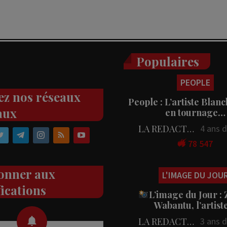
Populaires
PEOPLE
ez nos réseaux
People : L’artiste Blanc
aux
en tournage…
LA REDACTION
4 ans 
78 547
onner aux
L'IMAGE DU JOU
fications
L’image du Jour :
Wabantu, l’artis
LA REDACTION
3 ans 