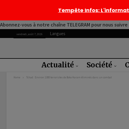
Tempête Infos
: L'informa
Abonnez-vous à notre chaîne TELEGRAM pour nous suivre 2
Langues
vendredi, août 7, 2026
Actualité
Société
C
Home
Tchad : Environ 1.000 terroristes de Boko Haram éliminés dans un combat