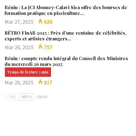
Bénin : La JCI Abomey-Calavi Sica offre des bourses de
formation pratique en pisciculture…
Mar 27, 2025
626
RÉTRO FInAB 2025 : Près d’une centaine de célébrités,
experts et artistes étrangers…
Mar 26, 2025
757
Bénin : compte rendu intégral du Conseil des Ministres
du mercredi 26 mars 2025
Mar 26, 2025
817
PREV
NEXT
1 De 533