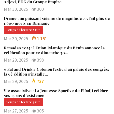
Adjovi, PDG du Groupe Empire…
Mar 30, 2025
300
Drame : un puissant séisme de magnitude 7, 7 fait plus de
1.600 morts en Birmanie
Mar 30, 2025
1 151
Ramadan 2025 : l’Union Islamique du Bénin annonce la
célébration pour ce dimanche 30…
Mar 29, 2025
398
« Eat and Drink » Cotonou festival au palais des congrès:
la 6è édition s’installe…
Mar 29, 2025
737
Vie associative : La Jeunesse Sportive de Fifadji célèbre
ses 15 ans d’existence
Mar 27, 2025
305