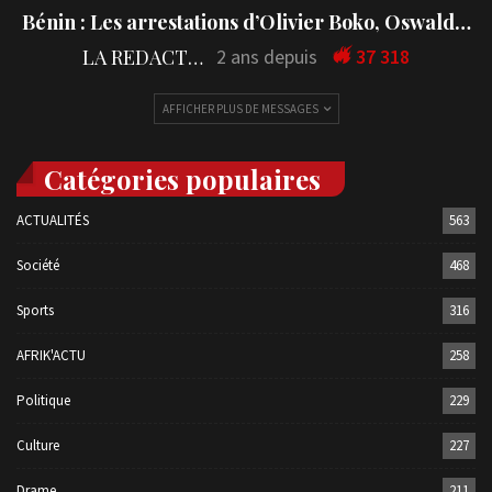
Bénin : Les arrestations d’Olivier Boko, Oswald…
LA REDACTION
2 ans depuis
37 318
AFFICHER PLUS DE MESSAGES
Catégories populaires
ACTUALITÉS
563
Société
468
Sports
316
AFRIK'ACTU
258
Politique
229
Culture
227
Drame
211