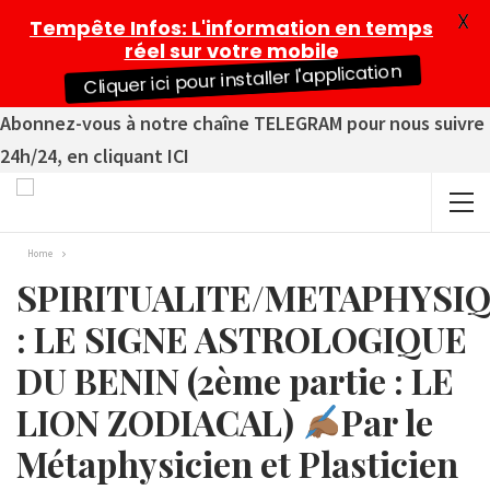
X
Tempête Infos
: L'information en temps
réel sur votre mobile
Cliquer ici pour installer l'application
Abonnez-vous à notre chaîne TELEGRAM pour nous suivre
24h/24, en cliquant ICI
Home
SPIRITUALITE/METAPHYSI
: LE SIGNE ASTROLOGIQUE
DU BENIN (2ème partie : LE
LION ZODIACAL)
Par le
Métaphysicien et Plasticien