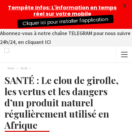
X
Tempête Infos
: L'information en temps
réel sur votre mobile
Cliquer ici pour installer l'application
Abonnez-vous à notre chaîne TELEGRAM pour nous suivre
24h/24, en cliquant ICI
Home
Santé
SANTÉ : Le clou de girofle,
les vertus et les dangers
d’un produit naturel
régulièrement utilisé en
Afrique