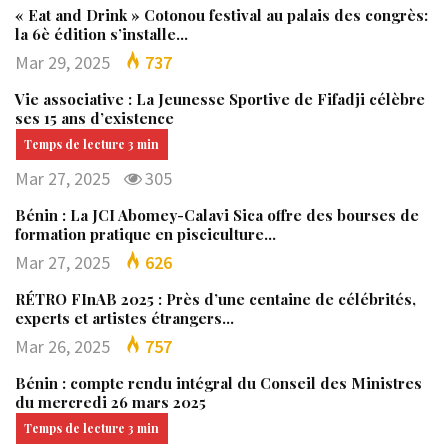
« Eat and Drink » Cotonou festival au palais des congrès:
la 6è édition s’installe…
Mar 29, 2025
737
Vie associative : La Jeunesse Sportive de Fifadji célèbre
ses 15 ans d’existence
Mar 27, 2025
305
Bénin : La JCI Abomey-Calavi Sica offre des bourses de
formation pratique en pisciculture…
Mar 27, 2025
626
RÉTRO FInAB 2025 : Près d’une centaine de célébrités,
experts et artistes étrangers…
Mar 26, 2025
757
Bénin : compte rendu intégral du Conseil des Ministres
du mercredi 26 mars 2025