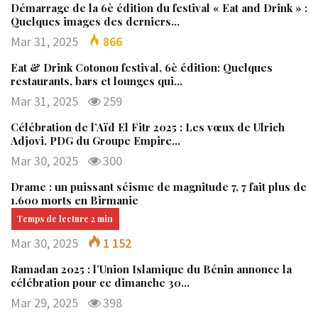
Démarrage de la 6è édition du festival « Eat and Drink » :
Quelques images des derniers…
Mar 31, 2025
866
Eat & Drink Cotonou festival, 6è édition: Quelques
restaurants, bars et lounges qui…
Mar 31, 2025
259
Célébration de l’Aïd El Fitr 2025 : Les vœux de Ulrich
Adjovi, PDG du Groupe Empire…
Mar 30, 2025
300
Drame : un puissant séisme de magnitude 7, 7 fait plus de
1.600 morts en Birmanie
Mar 30, 2025
1 152
Ramadan 2025 : l’Union Islamique du Bénin annonce la
célébration pour ce dimanche 30…
Mar 29, 2025
398