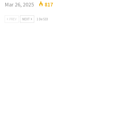
Mar 26, 2025
817
PREV
NEXT
1 De 533