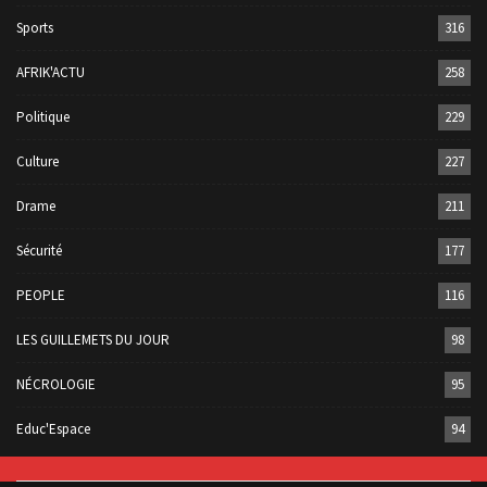
Sports
316
AFRIK'ACTU
258
Politique
229
Culture
227
Drame
211
Sécurité
177
PEOPLE
116
LES GUILLEMETS DU JOUR
98
NÉCROLOGIE
95
Educ'Espace
94