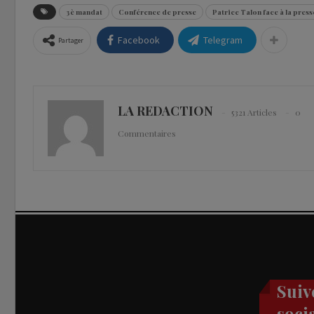
3è mandat
Conférence de presse
Patrice Talon face à la press
Facebook
Telegram
Partager
LA REDACTION
5321 Articles
0
Commentaires
Suiv
soci