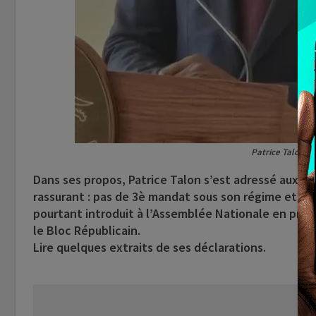
Patrice Talon, 
Dans ses propos, Patrice Talon s’est adressé aux pr
rassurant : pas de 3è mandat sous son régime et un «
pourtant introduit à l’Assemblée Nationale en procé
le Bloc Républicain.
Lire quelques extraits de ses déclarations.