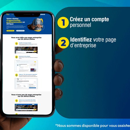
en conférence de presse
ofessionnels des médias invités, sur un ton quasi
 non » face au projet de révision de la Constitution
dure d’urgence par l’un de ses deux partis politiques,