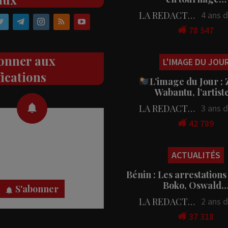
LA REDACTION
4 ans 
78 547
onner aux
L'IMAGE DU JOU
fications
L’image du Jour :
Wabantu, l’artis
LA REDACTION
3 ans 
42 789
 des notifications en temps
rectement sur votre appareil,
ACTUALITÉS
nez-vous dès maintenant.
Bénin : Les arrestations
Boko, Oswald
S'abonner
LA REDACTION
2 ans 
37 318