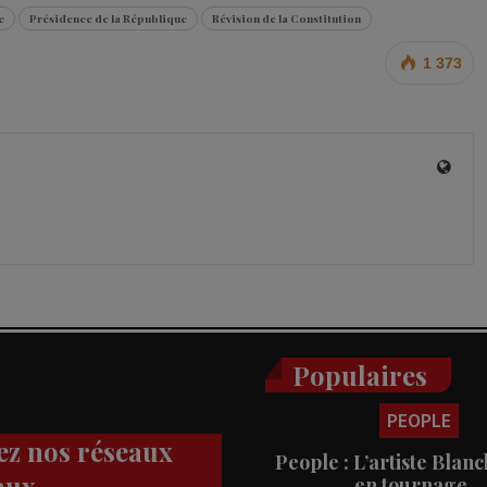
e
Présidence de la République
Révision de la Constitution
1 373
Populaires
PEOPLE
ez nos réseaux
People : L’artiste Blanc
aux
en tournage…