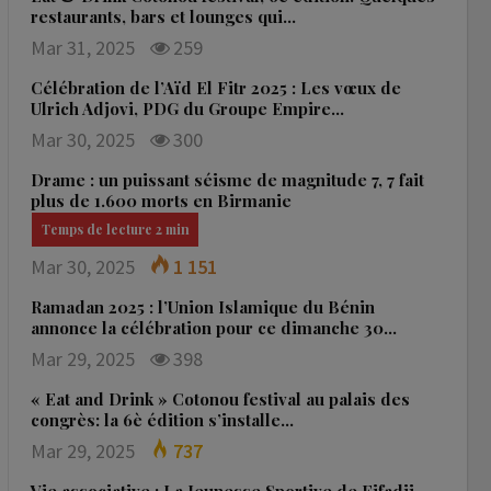
restaurants, bars et lounges qui…
Mar 31, 2025
259
Célébration de l’Aïd El Fitr 2025 : Les vœux de
Ulrich Adjovi, PDG du Groupe Empire…
Mar 30, 2025
300
Drame : un puissant séisme de magnitude 7, 7 fait
plus de 1.600 morts en Birmanie
Mar 30, 2025
1 151
Ramadan 2025 : l’Union Islamique du Bénin
annonce la célébration pour ce dimanche 30…
Mar 29, 2025
398
« Eat and Drink » Cotonou festival au palais des
congrès: la 6è édition s’installe…
Mar 29, 2025
737