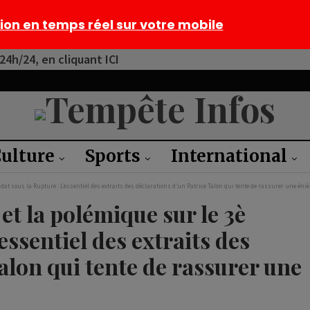
tion en temps réel sur votre mobile
4h/24, en cliquant ICI
ulture
Sports
International
dat sous la Rupture : L’essentiel des extraits des déclarations d’un Patrice Talon qui tente de rassurer une éni
et la polémique sur le 3è
essentiel des extraits des
alon qui tente de rassurer une