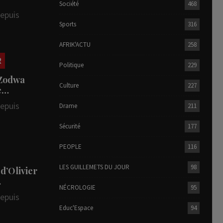
Société
468
depuis
Sports
316
AFRIK'ACTU
258
R
Politique
229
 Zodwa
Culture
227
te…
depuis
Drame
211
Sécurité
177
PEOPLE
116
LES GUILLEMETS DU JOUR
98
 d’Olivier
…
NÉCROLOGIE
95
depuis
Educ'Espace
94