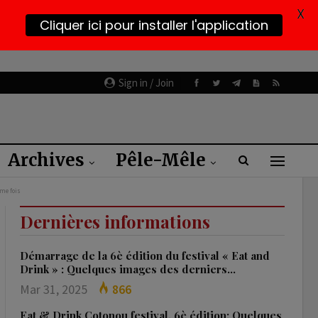
X
Cliquer ici pour installer l'application
Sign in / Join
Archives
Pêle-Mêle
ème fois
Dernières informations
Démarrage de la 6è édition du festival « Eat and
Drink » : Quelques images des derniers…
Mar 31, 2025
866
Eat & Drink Cotonou festival, 6è édition: Quelques