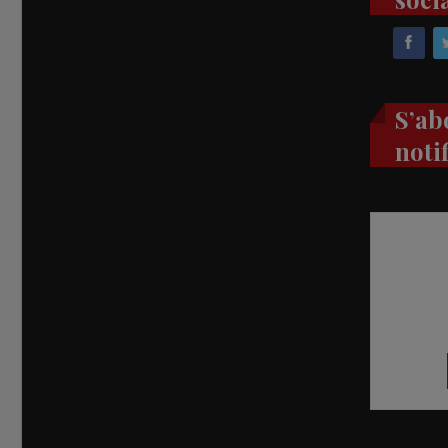
S’ab
noti
Recevez
réel di
abon