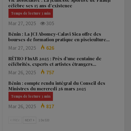
Vie associative : La Jeunesse Sportive de Fifadji
célèbre ses 15 ans d’existence
Mar 27, 2025
305
Bénin : La JCI Abomey-Calavi Sica offre des
bourses de formation pratique en pisciculture…
Mar 27, 2025
626
RÉTRO FInAB 2025 : Près d’une centaine de
célébrités, experts et artistes étrangers…
Mar 26, 2025
757
Bénin : compte rendu intégral du Conseil des
Ministres du mercredi 26 mars 2025
Mar 26, 2025
817
PREV
NEXT
1 De 533