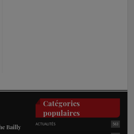
Catégories
populaires
ACTUALITÉS
563
he Bailly