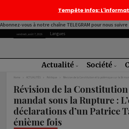
Tempête Infos
: L'informa
Abonnez-vous à notre chaîne TELEGRAM pour nous suivre 2
Langues
vendredi, août 7, 2026
Actualité
Société
C
Home
ACTUALITÉS
Politique
Révision de la Constitution et la polémique sur le 3è man
Révision de la Constitution 
mandat sous la Rupture : L’
déclarations d’un Patrice T
énième fois