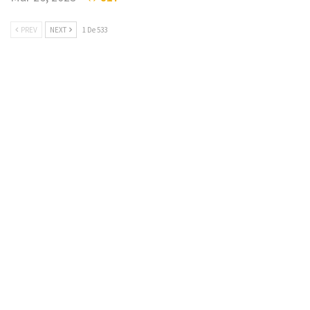
PREV
NEXT
1 De 533