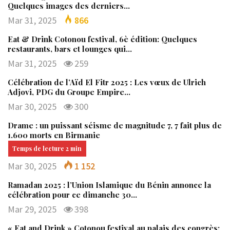
Quelques images des derniers…
Mar 31, 2025
866
Eat & Drink Cotonou festival, 6è édition: Quelques
restaurants, bars et lounges qui…
Mar 31, 2025
259
Célébration de l’Aïd El Fitr 2025 : Les vœux de Ulrich
Adjovi, PDG du Groupe Empire…
Mar 30, 2025
300
Drame : un puissant séisme de magnitude 7, 7 fait plus de
1.600 morts en Birmanie
Mar 30, 2025
1 152
Ramadan 2025 : l’Union Islamique du Bénin annonce la
célébration pour ce dimanche 30…
Mar 29, 2025
398
« Eat and Drink » Cotonou festival au palais des congrès: