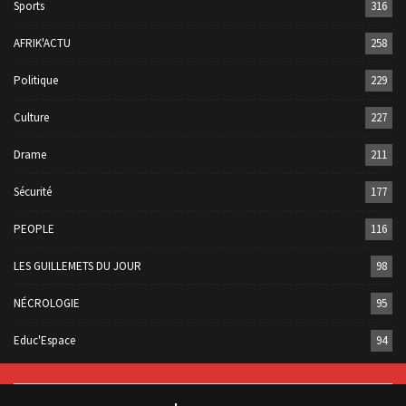
Sports
316
AFRIK'ACTU
258
Politique
229
Culture
227
Drame
211
Sécurité
177
PEOPLE
116
LES GUILLEMETS DU JOUR
98
NÉCROLOGIE
95
Educ'Espace
94