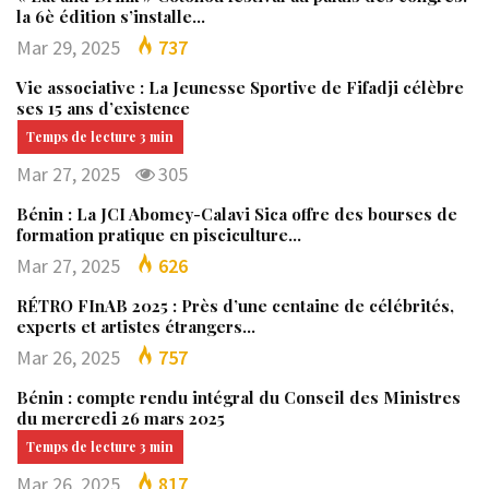
la 6è édition s’installe…
Mar 29, 2025
737
Vie associative : La Jeunesse Sportive de Fifadji célèbre
ses 15 ans d’existence
Mar 27, 2025
305
Bénin : La JCI Abomey-Calavi Sica offre des bourses de
formation pratique en pisciculture…
Mar 27, 2025
626
RÉTRO FInAB 2025 : Près d’une centaine de célébrités,
experts et artistes étrangers…
Mar 26, 2025
757
Bénin : compte rendu intégral du Conseil des Ministres
du mercredi 26 mars 2025
Mar 26, 2025
817