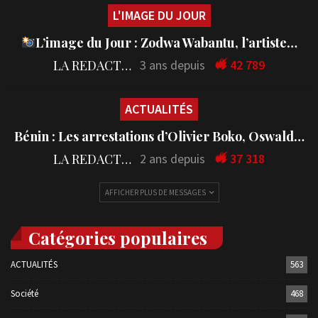
L'IMAGE DU JOUR
L’image du Jour : Zodwa Wabantu, l’artiste…
LA REDACTION
3 ans depuis
42 789
ACTUALITÉS
Bénin : Les arrestations d’Olivier Boko, Oswald…
LA REDACTION
2 ans depuis
37 318
AFFICHER PLUS DE MESSAGES
Catégories populaires
ACTUALITÉS
563
Société
468