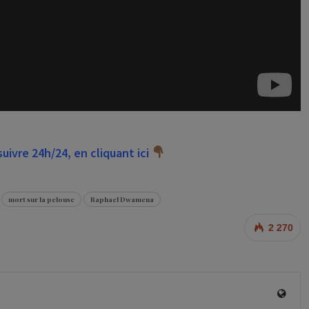
ivre 24h/24, en cliquant ici
mort sur la pelouse
Raphael Dwamena
2 270