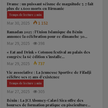
Drame : un puissant séisme de magnitude 7, 7 fait
plus de 1.600 morts en Birmanie
Mar 30, 2025
1 152
Ramadan 2025 : l’Union Islamique du Bénin
annonce la célébration pour ce dimanche 30…
Mar 29, 2025
398
« Eat and Drink » Cotonou festival au palais des
congrès: la 6è édition s’installe…
Mar 29, 2025
737
Vie associative : La Jeunesse Sportive de Fifadji
célèbre ses 15 ans d’existence
Mar 27, 2025
305
Bénin : La JCI Abomey-Calavi Sica offre des
bourses de formation pratique en pisciculture…