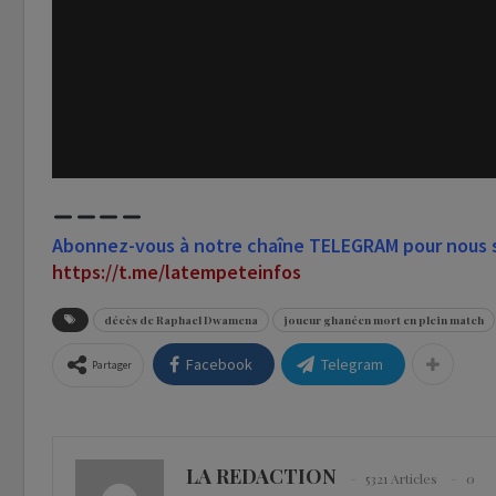
Abonnez-vous à notre chaîne TELEGRAM pour nous su
https://t.me/latempeteinfos
décès de Raphael Dwamena
joueur ghanéen mort en plein match
Facebook
Telegram
Partager
LA REDACTION
5321 Articles
0