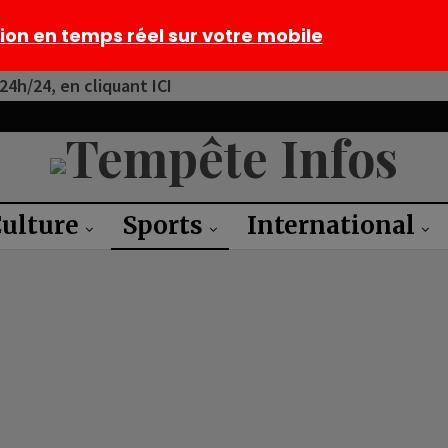
tion en temps réel sur votre mobile
4h/24, en cliquant ICI
ulture
Sports
International