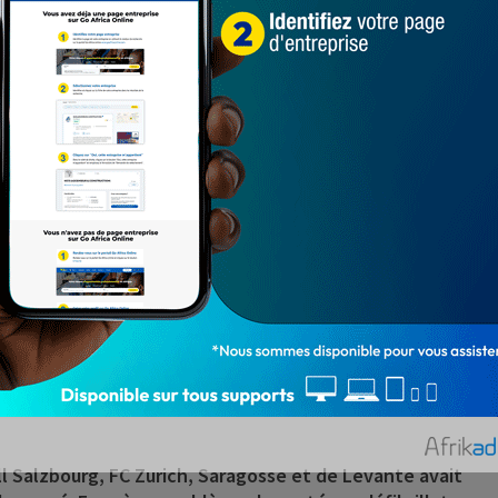
el Dwamena
’ont examiné après le drame, Raphael Dwamena qui s’est
l Salzbourg, FC Zurich, Saragosse et de Levante avait