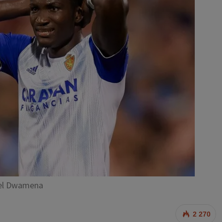
el Dwamena
2 270