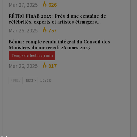
Mar 27, 2025
626
RÉTRO FInAB 2025 : Près d’une centaine de
célébrités, experts et artistes étrangers…
Mar 26, 2025
757
Bénin : compte rendu intégral du Conseil des
Ministres du mercredi 26 mars 2025
Mar 26, 2025
817
PREV
NEXT
1 De 533