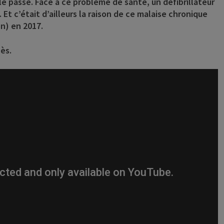
 passé. Face à ce problème de santé, un défibrillateur
t c’était d’ailleurs la raison de ce malaise chronique
on) en 2017.
ès.