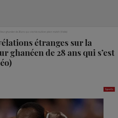
leur ghanéen de 28 ans qui s’est écroulé en plein match (Vidéo)
lations étranges sur la
ur ghanéen de 28 ans qui s’est
déo)
Sports