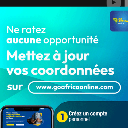
 été endeuillé suite au décès du footballeur
ena. Le drame s’est produit en plein déroulement du
zani, comptant pour la 13e journée du championnat
es.