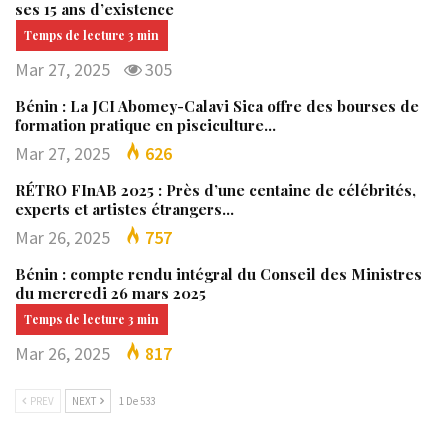
ses 15 ans d’existence
Mar 27, 2025
305
Bénin : La JCI Abomey-Calavi Sica offre des bourses de
formation pratique en pisciculture…
Mar 27, 2025
626
RÉTRO FInAB 2025 : Près d’une centaine de célébrités,
experts et artistes étrangers…
Mar 26, 2025
757
Bénin : compte rendu intégral du Conseil des Ministres
du mercredi 26 mars 2025
Mar 26, 2025
817
PREV
NEXT
1 De 533