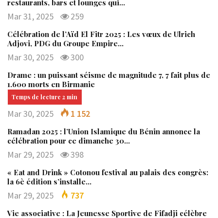
restaurants, bars et lounges qui…
Mar 31, 2025
259
Célébration de l’Aïd El Fitr 2025 : Les vœux de Ulrich
Adjovi, PDG du Groupe Empire…
Mar 30, 2025
300
Drame : un puissant séisme de magnitude 7, 7 fait plus de
1.600 morts en Birmanie
Mar 30, 2025
1 152
Ramadan 2025 : l’Union Islamique du Bénin annonce la
célébration pour ce dimanche 30…
Mar 29, 2025
398
« Eat and Drink » Cotonou festival au palais des congrès:
la 6è édition s’installe…
Mar 29, 2025
737
Vie associative : La Jeunesse Sportive de Fifadji célèbre