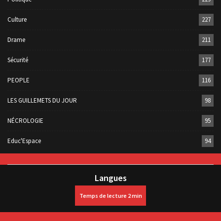
Culture
227
Drame
211
Sécurité
177
PEOPLE
116
LES GUILLEMETS DU JOUR
98
NÉCROLOGIE
95
Educ'Espace
94
Langues