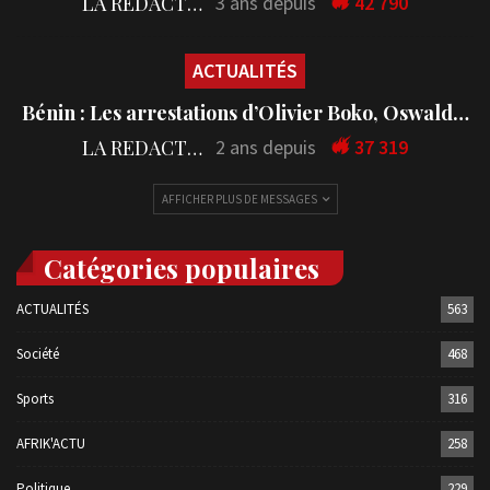
LA REDACTION
3 ans depuis
42 790
ACTUALITÉS
Bénin : Les arrestations d’Olivier Boko, Oswald…
LA REDACTION
2 ans depuis
37 319
AFFICHER PLUS DE MESSAGES
Catégories populaires
ACTUALITÉS
563
Société
468
Sports
316
AFRIK'ACTU
258
Politique
229