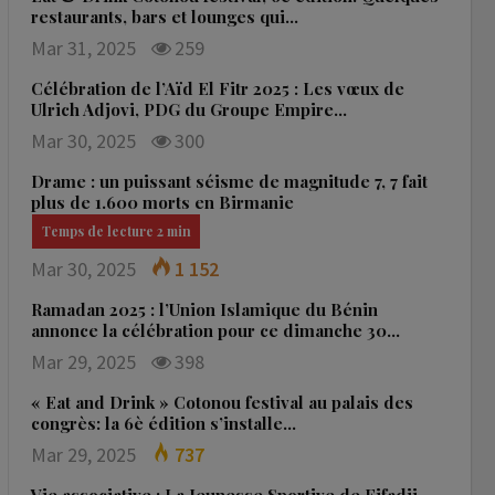
restaurants, bars et lounges qui…
Mar 31, 2025
259
Célébration de l’Aïd El Fitr 2025 : Les vœux de
Ulrich Adjovi, PDG du Groupe Empire…
Mar 30, 2025
300
Drame : un puissant séisme de magnitude 7, 7 fait
plus de 1.600 morts en Birmanie
Mar 30, 2025
1 152
Ramadan 2025 : l’Union Islamique du Bénin
annonce la célébration pour ce dimanche 30…
Mar 29, 2025
398
« Eat and Drink » Cotonou festival au palais des
congrès: la 6è édition s’installe…
Mar 29, 2025
737