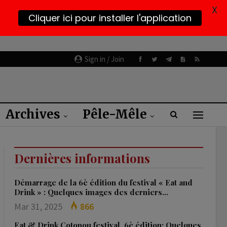
X
Cliquer ici pour installer l'application
Sign in / Join
Archives
Pêle-Mêle
Dernières informations
Démarrage de la 6è édition du festival « Eat and
Drink » : Quelques images des derniers…
Mar 31, 2025
866
Eat & Drink Cotonou festival, 6è édition: Quelques