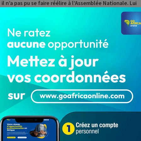
l n’a pas pu se faire réélire à l’Assemblée Nationale. Lui
ntrion, et précisément de Parakou, .
a 8è législature ont été recasés, Rachidi Gbadamassi
de la Rupture. Depuis avril 2023, il multiplie les sorties
sans visiblement accrocher Patrice Talon. Il va jusqu’à
i avec qui il a composé durant une décennie, en
fs de l’année, mais sans aucune retombée escomptée.
nchères pour s’offrir une audience. On a vu ses cabales
publicain », Abdoulaye Bio Tchané. Finalement, Rachidi
 On attend de voir.
ernement de Patrice Talon et président du