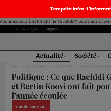
Tempête Infos
: L'informa
Abonnez-vous à notre chaîne TELEGRAM pour nous suivre 2
Langues
dimanche, août 9, 2026
Actualité
Société
C
Home
ACTUALITÉS
Politique : Ce que Rachidi Gbadamassi, Candide Azanaï et Bertin Koovi 
Politique : Ce que Rachidi
et Bertin Koovi ont fait p
l’année écoulée