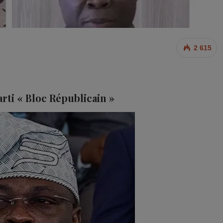
2 615
rti « Bloc Républicain »