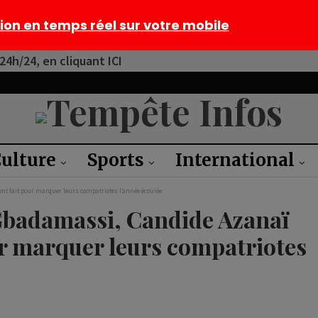
tion en temps réel sur votre mobile
4h/24, en cliquant ICI
ulture
Sports
International
ont fait pour marquer leurs compatriotes l’année écoulée
 Gbadamassi, Candide Azanaï
our marquer leurs compatriotes