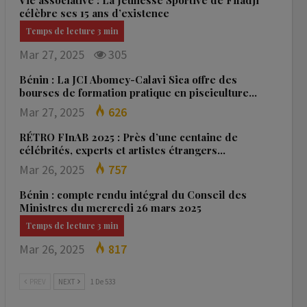
Vie associative : La Jeunesse Sportive de Fifadji
célèbre ses 15 ans d’existence
Mar 27, 2025
305
Bénin : La JCI Abomey-Calavi Sica offre des
bourses de formation pratique en pisciculture…
Mar 27, 2025
626
RÉTRO FInAB 2025 : Près d’une centaine de
célébrités, experts et artistes étrangers…
Mar 26, 2025
757
Bénin : compte rendu intégral du Conseil des
Ministres du mercredi 26 mars 2025
Mar 26, 2025
817
PREV
NEXT
1 De 533