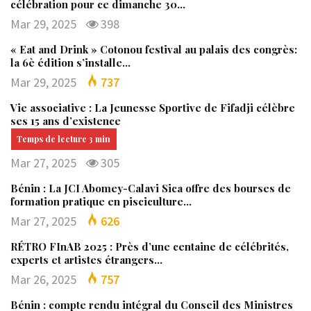
célébration pour ce dimanche 30…
Mar 29, 2025
398
« Eat and Drink » Cotonou festival au palais des congrès:
la 6è édition s’installe…
Mar 29, 2025
737
Vie associative : La Jeunesse Sportive de Fifadji célèbre
ses 15 ans d’existence
Mar 27, 2025
305
Bénin : La JCI Abomey-Calavi Sica offre des bourses de
formation pratique en pisciculture…
Mar 27, 2025
626
RÉTRO FInAB 2025 : Près d’une centaine de célébrités,
experts et artistes étrangers…
Mar 26, 2025
757
Bénin : compte rendu intégral du Conseil des Ministres