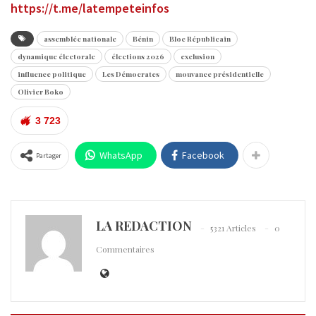
https://t.me/latempeteinfos
assemblée nationale
Bénin
Bloc Républicain
dynamique électorale
élections 2026
exclusion
influence politique
Les Démocrates
mouvance présidentielle
Olivier Boko
3 723
WhatsApp
Facebook
Partager
LA REDACTION
5321 Articles
0
Commentaires