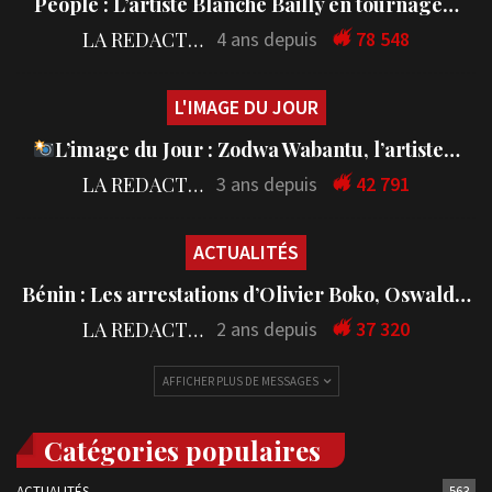
People : L’artiste Blanche Bailly en tournage…
LA REDACTION
4 ans depuis
78 548
L'IMAGE DU JOUR
L’image du Jour : Zodwa Wabantu, l’artiste…
LA REDACTION
3 ans depuis
42 791
ACTUALITÉS
Bénin : Les arrestations d’Olivier Boko, Oswald…
LA REDACTION
2 ans depuis
37 320
AFFICHER PLUS DE MESSAGES
Catégories populaires
ACTUALITÉS
563