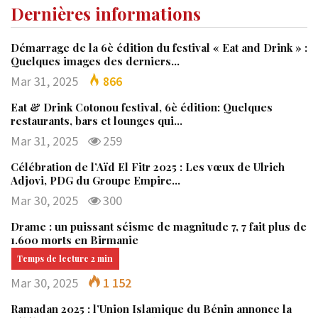
Dernières informations
Démarrage de la 6è édition du festival « Eat and Drink » :
Quelques images des derniers…
Mar 31, 2025
866
Eat & Drink Cotonou festival, 6è édition: Quelques
restaurants, bars et lounges qui…
Mar 31, 2025
259
Célébration de l’Aïd El Fitr 2025 : Les vœux de Ulrich
Adjovi, PDG du Groupe Empire…
Mar 30, 2025
300
Drame : un puissant séisme de magnitude 7, 7 fait plus de
1.600 morts en Birmanie
Mar 30, 2025
1 152
Ramadan 2025 : l’Union Islamique du Bénin annonce la