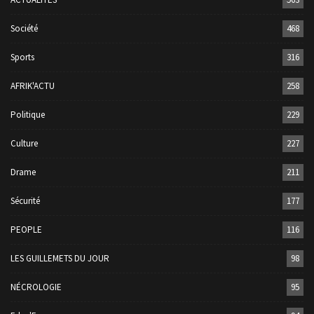
Société
468
Sports
316
AFRIK'ACTU
258
Politique
229
Culture
227
Drame
211
Sécurité
177
PEOPLE
116
LES GUILLEMETS DU JOUR
98
NÉCROLOGIE
95