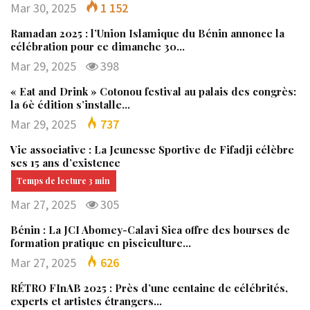
Mar 30, 2025
1 152
Ramadan 2025 : l’Union Islamique du Bénin annonce la
célébration pour ce dimanche 30…
Mar 29, 2025
398
« Eat and Drink » Cotonou festival au palais des congrès:
la 6è édition s’installe…
Mar 29, 2025
737
Vie associative : La Jeunesse Sportive de Fifadji célèbre
ses 15 ans d’existence
Mar 27, 2025
305
Bénin : La JCI Abomey-Calavi Sica offre des bourses de
formation pratique en pisciculture…
Mar 27, 2025
626
RÉTRO FInAB 2025 : Près d’une centaine de célébrités,
experts et artistes étrangers…