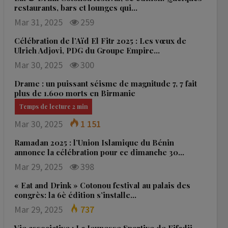
restaurants, bars et lounges qui…
Mar 31, 2025
259
Célébration de l’Aïd El Fitr 2025 : Les vœux de
Ulrich Adjovi, PDG du Groupe Empire…
Mar 30, 2025
300
Drame : un puissant séisme de magnitude 7, 7 fait
plus de 1.600 morts en Birmanie
Mar 30, 2025
1 151
Ramadan 2025 : l’Union Islamique du Bénin
annonce la célébration pour ce dimanche 30…
Mar 29, 2025
398
« Eat and Drink » Cotonou festival au palais des
congrès: la 6è édition s’installe…
Mar 29, 2025
737