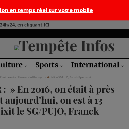
tion en temps réel sur votre mobile
4h/24, en cliquant ICI
ulture
Sports
International
d’hui, on est à 13 heures de délestage… »
dixit le SG/PUJO, Franck Kpassassi
» En 2016, on était à près
t aujourd’hui, on est à 13
ixit le SG/PUJO, Franck