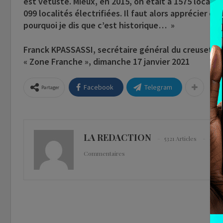
est vétuste. Mieux, en 2015, on était à 1575 localité
099 localités électrifiées. Il faut alors apprécier ce 
pourquoi je dis que c’est historique… »
Franck KPASSASSI, secrétaire général du creuset » 
« Zone Franche », dimanche 17 janvier 2021
Facebook
Telegram
Partager
LA REDACTION
5321 Articles
0
Commentaires