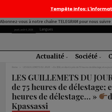
Tempête Infos
: L'informa
Abonnez-vous à notre chaîne TELEGRAM pour nous suivre 2
Langues
jeudi, août 6, 2026
Actualité
Société
C
Home
LES GUILLEMETS DU JOUR : » En 2016, on était à près de 75 heures de délestage; et aujour
LES GUILLEMETS DU JOUR : 
de 75 heures de délestage; e
heures de délestage… »
d
Kpassassi