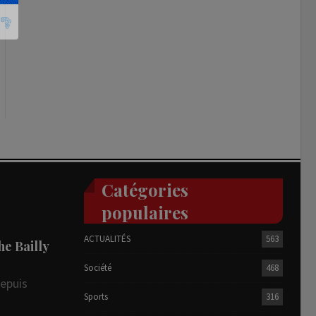
Catégories
populaires
ACTUALITÉS
563
he Bailly
Société
468
depuis
Sports
316