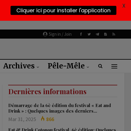
X
Cliquer ici pour installer l'application
Sign in / Join
Archives
Pêle-Mêle
Dernières informations
Démarrage de la 6è édition du festival « Eat and
Drink » : Quelques images des derniers…
Mar 31, 2025
866
Eat & Drink Cotonou festival, 6è édition: Quelques