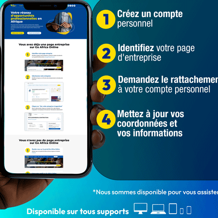
s électrifiées au Bénin et aujourd’hui en 2020, on est à 2
qui est fait en 56 ans et ce qui est fait en 4 ans. C’est
Pôle Unifié des Jeunes de l’Opposition (PUJO) » sur
1 709