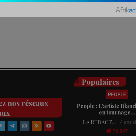
Populaires
PEOPLE
ez nos réseaux
People : L’artiste Blanc
aux
en tournage…
LA REDACTION
4 ans 
78 547