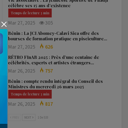
Vie associative : La Jeunesse Sportive de Fifadji
célèbre ses 15 ans d’existence
Mar 27, 2025
305
Bénin : La JCI Abomey-Calavi Sica offre des
bourses de formation pratique en pisciculture…
Mar 27, 2025
626
RÉTRO FInAB 2025 : Près d’une centaine de
célébrités, experts et artistes étrangers…
Mar 26, 2025
757
Bénin : compte rendu intégral du Conseil des
Ministres du mercredi 26 mars 2025
Mar 26, 2025
817
PREV
NEXT
1 De 533