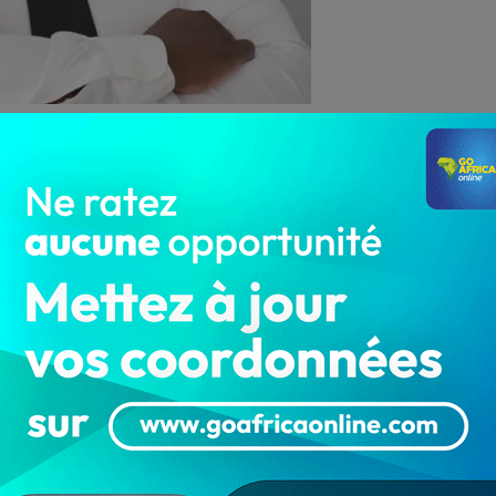
1 709
’apprécier les indicateurs de performance. Le président
storique.
o Mégawatts. En 2020, nous sommes arrivés à 180
Bénin peut couvrir lui même 60% de son besoin en énergie
à des milliards pour le pays. Avant, le Bénin dépendait
menaient l’énergie comme ils veulent. En 4 ans, le
ns.
t aujourd’hui, on est à 13 heures. Et les délestages
nque d’énergie. Mais cela est dû au fait que le système