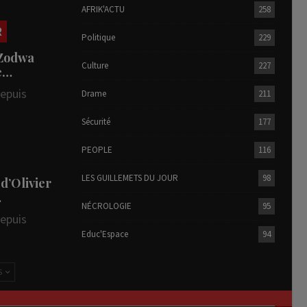
AFRIK'ACTU
258
R
Politique
229
 Zodwa
Culture
227
te…
depuis
Drame
211
Sécurité
177
PEOPLE
116
LES GUILLEMETS DU JOUR
98
 d’Olivier
…
NÉCROLOGIE
95
depuis
Educ'Espace
94
S