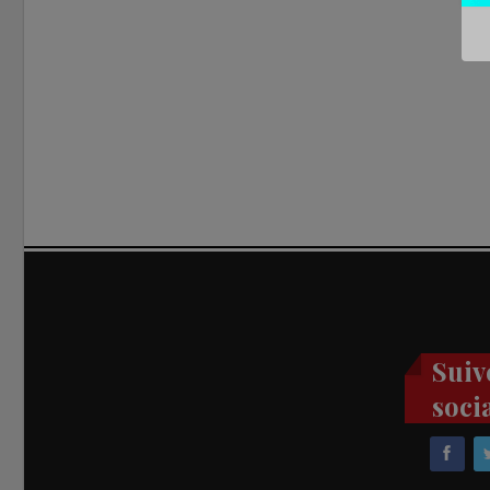
Suiv
soci