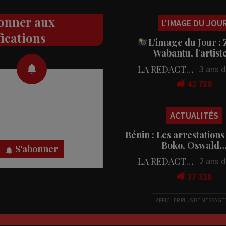
onner aux
L'IMAGE DU JOU
fications
L’image du Jour :
Wabantu, l’artis
LA REDACTION
3 ans 
42 789
 des notifications en temps
rectement sur votre appareil,
ACTUALITÉS
nez-vous dès maintenant.
Bénin : Les arrestations
Boko, Oswald
S'abonner
LA REDACTION
2 ans 
37 318
AFFICHER PLUS DE MESSAGE