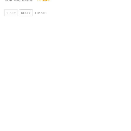
PREV
NEXT
1 De 533