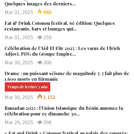
Quelques images des derniers…
Mar 31, 2025
866
Eat & Drink Cotonou festival, 6è édition: Quelques
restaurants, bars et lounges qui…
Mar 31, 2025
259
Célébration de l’Aïd El Fitr 2025 : Les vœux de Ulrich
Adjovi, PDG du Groupe Empire…
Mar 30, 2025
300
Drame : un puissant séisme de magnitude 7, 7 fait plus de
1.600 morts en Birmanie
Mar 30, 2025
1 152
Ramadan 2025 : l’Union Islamique du Bénin annonce la
célébration pour ce dimanche 30…
Mar 29, 2025
398
« Eat and Drink » Cotonou festival au palais des congrès: