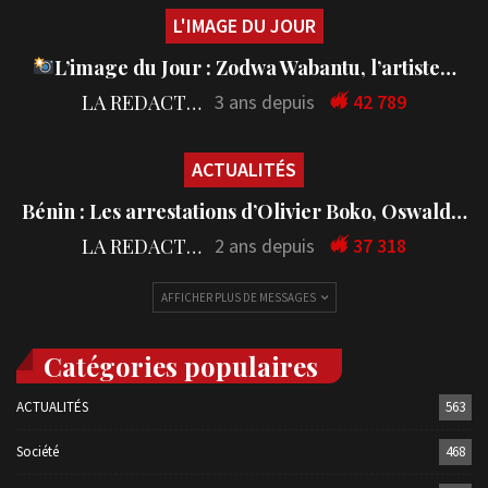
L'IMAGE DU JOUR
L’image du Jour : Zodwa Wabantu, l’artiste…
LA REDACTION
3 ans depuis
42 789
ACTUALITÉS
Bénin : Les arrestations d’Olivier Boko, Oswald…
LA REDACTION
2 ans depuis
37 318
AFFICHER PLUS DE MESSAGES
Catégories populaires
ACTUALITÉS
563
Société
468