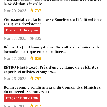
la 6è édition s’installe…
Mar 29, 2025
737
Vie associative : La Jeunesse Sportive de Fifadji célèbre
ses 15 ans d’existence
Mar 27, 2025
305
Bénin : La JCI Abomey-Calavi Sica offre des bourses de
formation pratique en pisciculture…
Mar 27, 2025
626
RÉTRO FInAB 2025 : Près d’une centaine de célébrités,
experts et artistes étrangers…
Mar 26, 2025
757
Bénin : compte rendu intégral du Conseil des Ministres
du mercredi 26 mars 2025
Mar 26, 2025
817