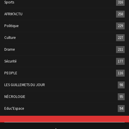
Sports
316
AFRIK'ACTU
258
Politique
229
Culture
227
Drame
211
Sécurité
177
PEOPLE
116
LES GUILLEMETS DU JOUR
98
NÉCROLOGIE
95
Educ'Espace
94