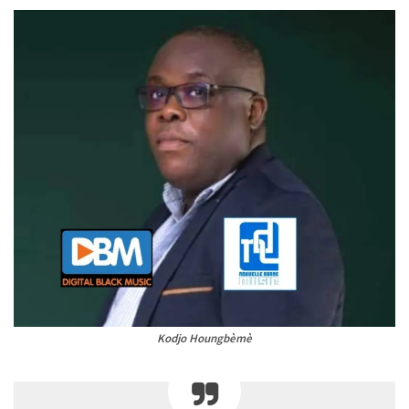
Kodjo Houngbèmè