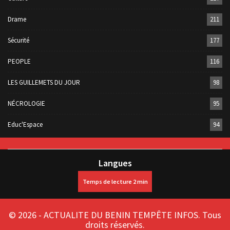
Drame
211
Sécurité
177
PEOPLE
116
LES GUILLEMETS DU JOUR
98
NÉCROLOGIE
95
Educ'Espace
94
Langues
© 2026 - ACTUALITE DU BENIN TEMPÊTE INFOS. Tous
droits réservés.