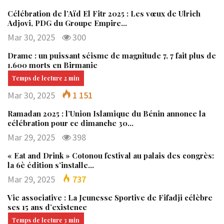
Célébration de l’Aïd El Fitr 2025 : Les vœux de Ulrich
Adjovi, PDG du Groupe Empire…
Mar 30, 2025
300
Drame : un puissant séisme de magnitude 7, 7 fait plus de
1.600 morts en Birmanie
Mar 30, 2025
1 151
Ramadan 2025 : l’Union Islamique du Bénin annonce la
célébration pour ce dimanche 30…
Mar 29, 2025
398
« Eat and Drink » Cotonou festival au palais des congrès:
la 6è édition s’installe…
Mar 29, 2025
737
Vie associative : La Jeunesse Sportive de Fifadji célèbre
ses 15 ans d’existence