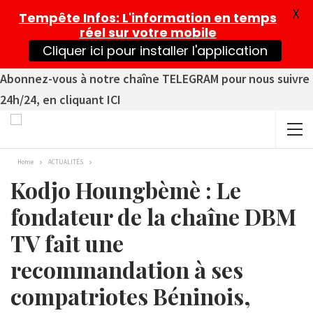
X
Tempête Infos
: L'information en temps
réel sur votre mobile
Cliquer ici pour installer l'application
Abonnez-vous à notre chaîne TELEGRAM pour nous suivre
24h/24, en cliquant ICI
Home
ACTUALITÉS
Kodjo Houngbèmè : Le
fondateur de la chaîne DBM
TV fait une
recommandation à ses
compatriotes Béninois,