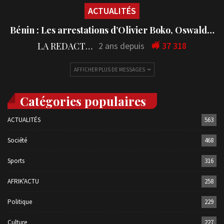
ACTUALITÉS
Bénin : Les arrestations d’Olivier Boko, Oswald…
LA REDACTION
2 ans depuis
37 318
AFFICHER PLUS DE MESSAGES
Catégories populaires
ACTUALITÉS
563
Société
468
Sports
316
AFRIK'ACTU
258
Politique
229
Culture
227