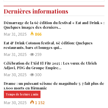
Dernières informations
Démarrage de la 6è édition du festival « Eat and Drink » :
Quelques images des derniers…
Mar 31, 2025
866
Eat & Drink Cotonou festival, 6è édition: Quelques
restaurants, bars et lounges qui…
Mar 31, 2025
259
Célébration de l’Aïd El Fitr 2025 : Les vœux de Ulrich
Adjovi, PDG du Groupe Empire…
Mar 30, 2025
300
Drame : un puissant séisme de magnitude 7, 7 fait plus de
1.600 morts en Birmanie
Mar 30, 2025
1 152