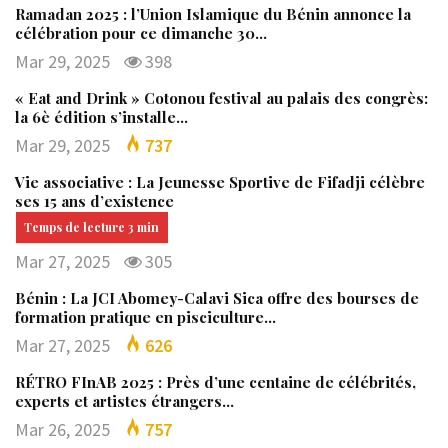
Ramadan 2025 : l’Union Islamique du Bénin annonce la
célébration pour ce dimanche 30…
Mar 29, 2025
398
« Eat and Drink » Cotonou festival au palais des congrès:
la 6è édition s’installe…
Mar 29, 2025
737
Vie associative : La Jeunesse Sportive de Fifadji célèbre
ses 15 ans d’existence
Mar 27, 2025
305
Bénin : La JCI Abomey-Calavi Sica offre des bourses de
formation pratique en pisciculture…
Mar 27, 2025
626
RÉTRO FInAB 2025 : Près d’une centaine de célébrités,
experts et artistes étrangers…
Mar 26, 2025
757