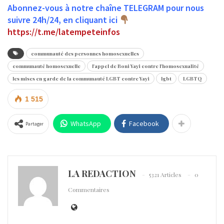
Abonnez-vous à notre chaîne TELEGRAM pour nous
suivre 24h/24, en cliquant ici
https://t.me/latempeteinfos
communauté des personnes homosexuelles
communauté homosexuelle
l'appel de Boni Yayi contre l'homosexualité
les mises en garde de la communauté LGBT contre Yayi
lgbt
LGBTQ
1 515
WhatsApp
Facebook
Partager
LA REDACTION
5321 Articles
0
Commentaires