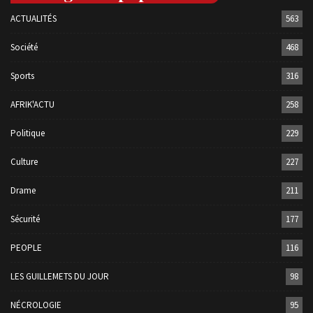
ACTUALITÉS
563
Société
468
Sports
316
AFRIK'ACTU
258
Politique
229
Culture
227
Drame
211
Sécurité
177
PEOPLE
116
LES GUILLEMETS DU JOUR
98
NÉCROLOGIE
95