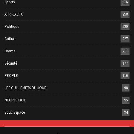
Sports
316
AFRIK'ACTU
258
Politique
229
Culture
227
Drame
211
Sécurité
177
PEOPLE
116
LES GUILLEMETS DU JOUR
98
NÉCROLOGIE
95
Educ'Espace
94