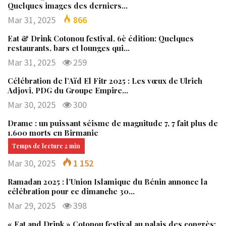
Quelques images des derniers…
Mar 31, 2025
866
Eat & Drink Cotonou festival, 6è édition: Quelques
restaurants, bars et lounges qui…
Mar 31, 2025
259
Célébration de l’Aïd El Fitr 2025 : Les vœux de Ulrich
Adjovi, PDG du Groupe Empire…
Mar 30, 2025
300
Drame : un puissant séisme de magnitude 7, 7 fait plus de
1.600 morts en Birmanie
Mar 30, 2025
1 152
Ramadan 2025 : l’Union Islamique du Bénin annonce la
célébration pour ce dimanche 30…
Mar 29, 2025
398
« Eat and Drink » Cotonou festival au palais des congrès: