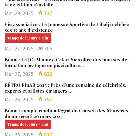
la 6è édition s’installe…
Mar 29, 2025
737
Vie associative : La Jeunesse Sportive de Fifadji célèbre
ses 15 ans d’existence
Mar 27, 2025
305
Bénin : La JCI Abomey-Calavi Sica offre des bourses de
formation pratique en pisciculture…
Mar 27, 2025
626
RÉTRO FInAB 2025 : Près d’une centaine de célébrités,
experts et artistes étrangers…
Mar 26, 2025
757
Bénin : compte rendu intégral du Conseil des Ministres
du mercredi 26 mars 2025
Mar 26, 2025
817