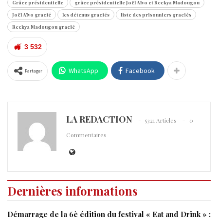
Grâce présidentielle
grâce présidentielle Joël Aïvo et Reckya Madougou
Joël Aïvo gracié
les détenus graciés
liste des prisonniers graciés
Reckya Madougou gracié
3 532
WhatsApp
Facebook
Partager
LA REDACTION
5321 Articles
0
Commentaires
Dernières informations
Démarrage de la 6è édition du festival « Eat and Drink » :