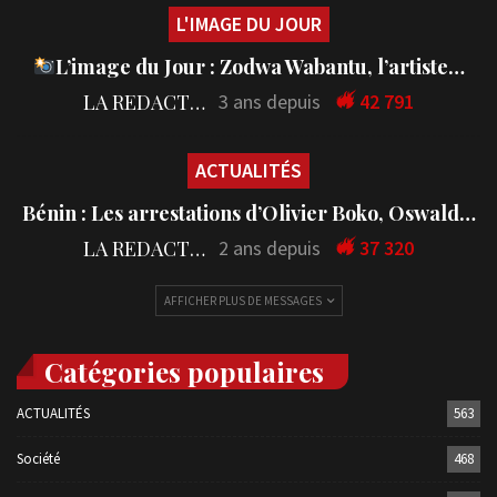
L'IMAGE DU JOUR
L’image du Jour : Zodwa Wabantu, l’artiste…
LA REDACTION
3 ans depuis
42 791
ACTUALITÉS
Bénin : Les arrestations d’Olivier Boko, Oswald…
LA REDACTION
2 ans depuis
37 320
AFFICHER PLUS DE MESSAGES
Catégories populaires
ACTUALITÉS
563
Société
468