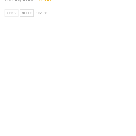
PREV
NEXT
1 De 533