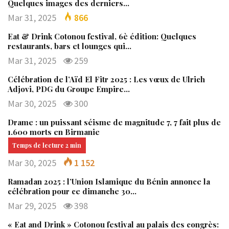
Quelques images des derniers…
Mar 31, 2025
866
Eat & Drink Cotonou festival, 6è édition: Quelques
restaurants, bars et lounges qui…
Mar 31, 2025
259
Célébration de l’Aïd El Fitr 2025 : Les vœux de Ulrich
Adjovi, PDG du Groupe Empire…
Mar 30, 2025
300
Drame : un puissant séisme de magnitude 7, 7 fait plus de
1.600 morts en Birmanie
Mar 30, 2025
1 152
Ramadan 2025 : l’Union Islamique du Bénin annonce la
célébration pour ce dimanche 30…
Mar 29, 2025
398
« Eat and Drink » Cotonou festival au palais des congrès: