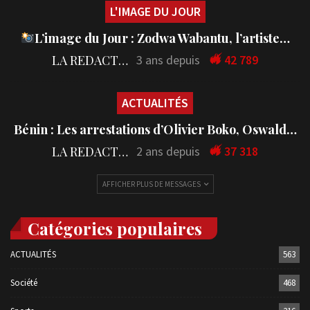
L'IMAGE DU JOUR
L’image du Jour : Zodwa Wabantu, l’artiste…
LA REDACTION
3 ans depuis
42 789
ACTUALITÉS
Bénin : Les arrestations d’Olivier Boko, Oswald…
LA REDACTION
2 ans depuis
37 318
AFFICHER PLUS DE MESSAGES
Catégories populaires
ACTUALITÉS
563
Société
468