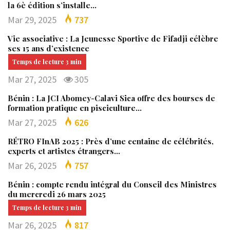
la 6è édition s’installe…
Mar 29, 2025
737
Vie associative : La Jeunesse Sportive de Fifadji célèbre
ses 15 ans d’existence
Mar 27, 2025
305
Bénin : La JCI Abomey-Calavi Sica offre des bourses de
formation pratique en pisciculture…
Mar 27, 2025
626
RÉTRO FInAB 2025 : Près d’une centaine de célébrités,
experts et artistes étrangers…
Mar 26, 2025
757
Bénin : compte rendu intégral du Conseil des Ministres
du mercredi 26 mars 2025
Mar 26, 2025
817