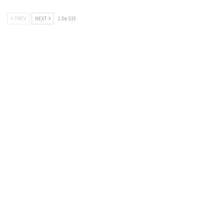
PREV
NEXT
1 De 533