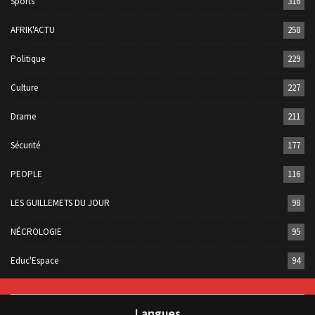
Sports
316
AFRIK'ACTU
258
Politique
229
Culture
227
Drame
211
Sécurité
177
PEOPLE
116
LES GUILLEMETS DU JOUR
98
NÉCROLOGIE
95
Educ'Espace
94
Langues