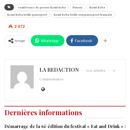
conférence de presse Kemi Seba
Essone
Kèmi Seba
Kemi Seba brûle passeport
Kemi Seba brûle son passeport français
2 672
WhatsApp
Facebook
Partager
LA REDACTION
5321 Articles
0
Commentaires
Dernières informations
Démarrage de la 6è édition du festival « Eat and Drink » :