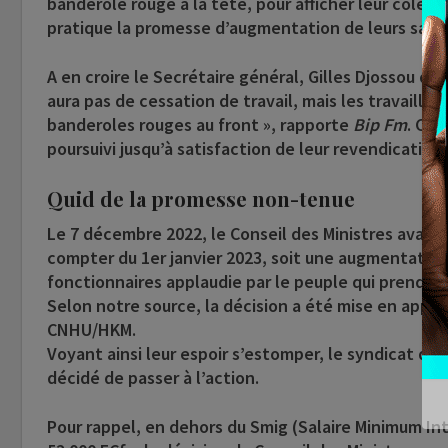
banderole rouge à la tête, pour afficher leur colèr
pratique la promesse d’augmentation de leurs salai
A en croire le Secrétaire général, Gilles Djossou du
aura pas de cessation de travail, mais les travailleur
banderoles rouges au front », rapporte
Bip Fm
. Ce
poursuivi jusqu’à satisfaction de leur revendication,
Quid de la promesse non-tenue
Le 7 décembre 2022, le Conseil des Ministres avait d
compter du 1er janvier 2023, soit une augmentation
fonctionnaires applaudie par le peuple qui prend e
Selon notre source, la décision a été mise en applica
CNHU/HKM.
Voyant ainsi leur espoir s’estomper, le syndicat des
décidé de passer à l’action.
Pour rappel, en dehors du Smig (Salaire Minimum Int