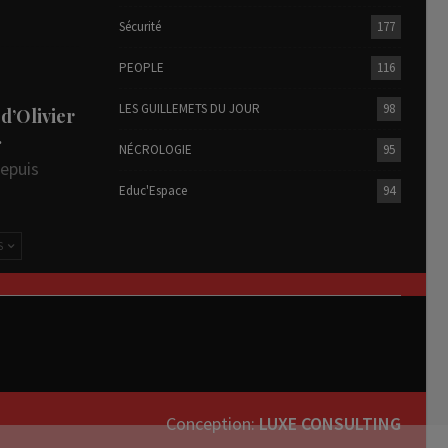
Sécurité
177
PEOPLE
116
LES GUILLEMETS DU JOUR
98
 d’Olivier
…
NÉCROLOGIE
95
depuis
Educ'Espace
94
S
Conception:
LUXE CONSULTING