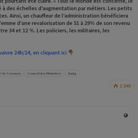
ait pourtant été claire. « Tout le monde est concerné, le
 à des échelles d’augmentation par métiers. Les petits
s. Ainsi, un chauffeur de l’administration bénéficiera
-femme d’une revalorisation de 51 à 29% de son revenu
e 34 et 12 %. Les policiers, les militaires, les
ivre 24h/24, en cliquant ici
 de Cotonou
Conseil des Ministres
Smig
1 240