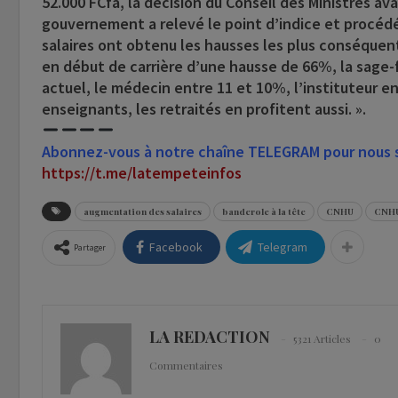
52.000 FCfa, la décision du Conseil des Ministres av
gouvernement a relevé le point d’indice et procédé
salaires ont obtenu les hausses les plus conséquente
en début de carrière d’une hausse de 66%, la sage
actuel, le médecin entre 11 et 10%, l’instituteur entr
enseignants, les retraités en profitent aussi. ».
Abonnez-vous à notre chaîne TELEGRAM pour nous su
https://t.me/latempeteinfos
augmentation des salaires
banderole à la tête
CNHU
CNHU
Facebook
Telegram
Partager
LA REDACTION
5321 Articles
0
Commentaires