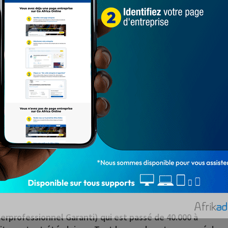
e vis-à-vis du gouvernement qui tarde à mettre en
res, annoncée depuis bientôt 1 an.
 syndicat des travailleurs du CNHU de Cotonou, « il n’y
s se rendront sur leur lieu de travail avec des
pendant, le mouvement d’humeur, en cours sera
 précise-t-il, avec un ton ferme.
écidé de porter le Smig de 40.000 à 52.000 FCfa, à
 de 30%. Une revalorisation des salaires des
n compte toute l’administration publique par catégorie.
tion. Mais jusque-là, c’est le statu quo sauf au
 travailleurs du plus grand centre hospitalier du Bénin a
erprofessionnel Garanti) qui est passé de 40.000 à