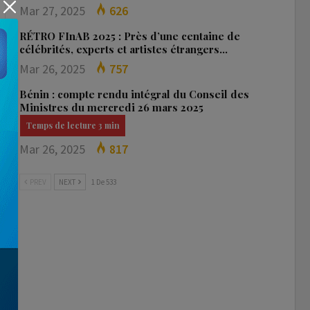
Mar 27, 2025
626
RÉTRO FInAB 2025 : Près d’une centaine de
célébrités, experts et artistes étrangers…
Mar 26, 2025
757
Bénin : compte rendu intégral du Conseil des
Ministres du mercredi 26 mars 2025
Mar 26, 2025
817
PREV
NEXT
1 De 533