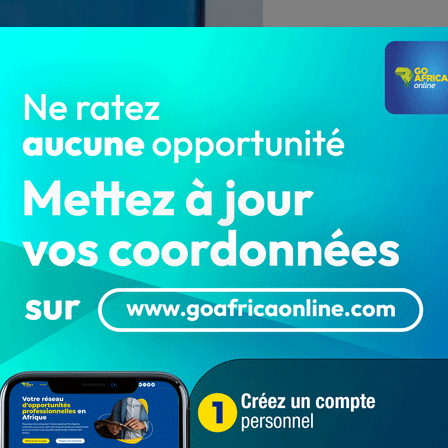
 de Cotonou
 travailleurs du Centre national hospitalier
 de Cotonou, ont lancé un mouvement d’humeur, contre
ne manifestation pacifique qui consiste à porter une