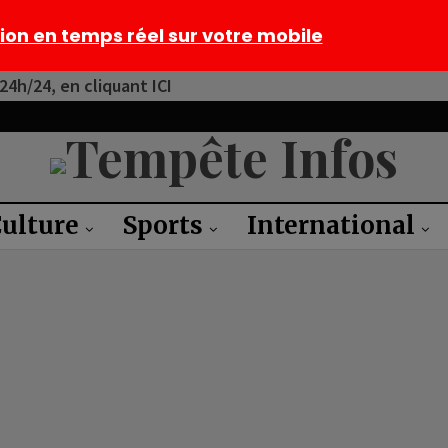
tion en temps réel sur votre mobile
4h/24, en cliquant ICI
ulture
Sports
International