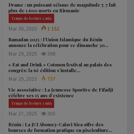
Drame : un puissant séisme de magnitude 7, 7 fait
plus de 1.600 morts en Birmanie
Mar 30, 2025
1 152
Ramadan 2025 : l’Union Islamique du Bénin
annonce la célébration pour ce dimanche 30…
Mar 29, 2025
398
« Eat and Drink » Cotonou festival au palais des
congrès: la 6è édition s’installe…
Mar 29, 2025
737
Vie associative : La Jeunesse Sportive de Fifadji
célèbre ses 15 ans d’existence
Mar 27, 2025
305
Bénin : La JCI Abomey-Calavi Sica offre des
bourses de formation pratique en pisciculture…