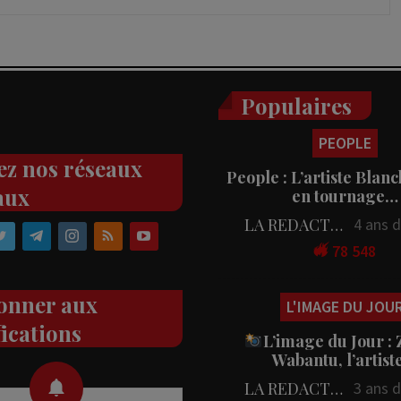
Populaires
PEOPLE
ez nos réseaux
People : L’artiste Blanc
aux
en tournage…
LA REDACTION
4 ans 
78 548
onner aux
L'IMAGE DU JOU
fications
L’image du Jour :
Wabantu, l’artis
LA REDACTION
3 ans 