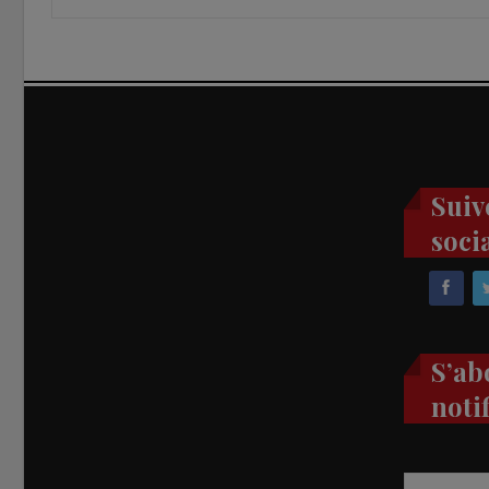
Suiv
soci
S’ab
noti