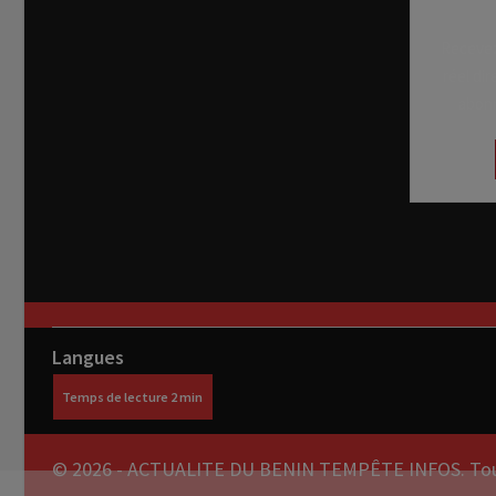
Recevez
réel di
abon
Langues
© 2026 - ACTUALITE DU BENIN TEMPÊTE INFOS. Tous 