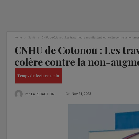
Home
Santé
CNHU de Cotonou : Les travailleurs manifestent leur colère contre la non-aug
CNHU de Cotonou : Les trav
colère contre la non-augme
On
Nov 21, 2023
Par
LA REDACTION