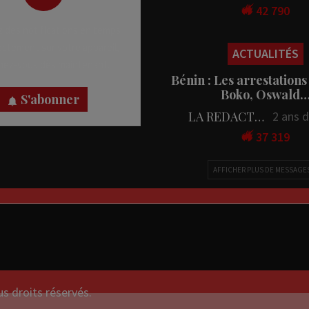
42 790
 des notifications en temps
rectement sur votre appareil,
ACTUALITÉS
nez-vous dès maintenant.
Bénin : Les arrestations
Boko, Oswald
S'abonner
LA REDACTION
2 ans 
37 319
AFFICHER PLUS DE MESSAGE
droits réservés.