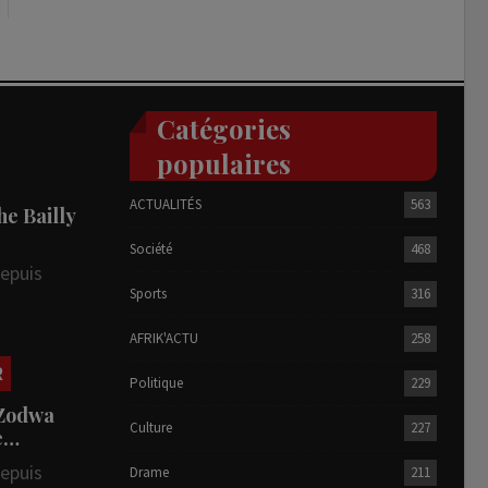
Catégories
populaires
ACTUALITÉS
563
he Bailly
Société
468
depuis
Sports
316
AFRIK'ACTU
258
R
Politique
229
 Zodwa
Culture
227
te…
depuis
Drame
211