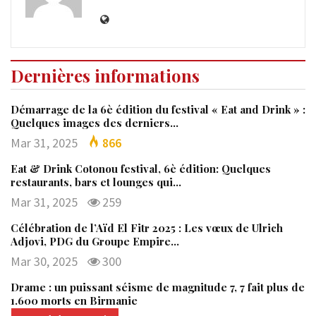
Dernières informations
Démarrage de la 6è édition du festival « Eat and Drink » :
Quelques images des derniers…
Mar 31, 2025
866
Eat & Drink Cotonou festival, 6è édition: Quelques
restaurants, bars et lounges qui…
Mar 31, 2025
259
Célébration de l’Aïd El Fitr 2025 : Les vœux de Ulrich
Adjovi, PDG du Groupe Empire…
Mar 30, 2025
300
Drame : un puissant séisme de magnitude 7, 7 fait plus de
1.600 morts en Birmanie