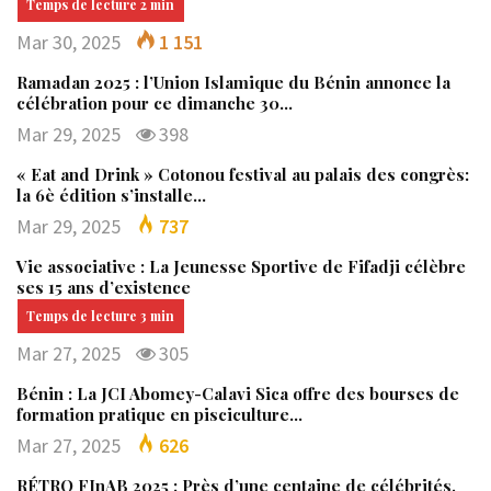
Mar 30, 2025
1 151
Ramadan 2025 : l’Union Islamique du Bénin annonce la
célébration pour ce dimanche 30…
Mar 29, 2025
398
« Eat and Drink » Cotonou festival au palais des congrès:
la 6è édition s’installe…
Mar 29, 2025
737
Vie associative : La Jeunesse Sportive de Fifadji célèbre
ses 15 ans d’existence
Mar 27, 2025
305
Bénin : La JCI Abomey-Calavi Sica offre des bourses de
formation pratique en pisciculture…
Mar 27, 2025
626
RÉTRO FInAB 2025 : Près d’une centaine de célébrités,