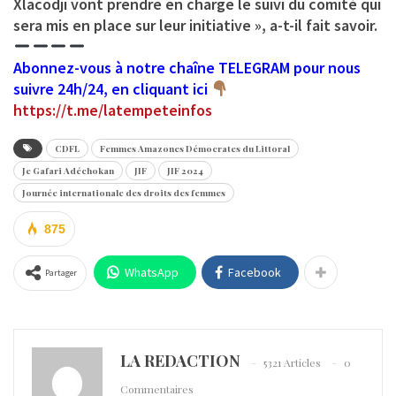
Xlacodji vont prendre en charge le suivi du comité qui
sera mis en place sur leur initiative », a-t-il fait savoir.
Abonnez-vous à notre chaîne TELEGRAM pour nous
suivre 24h/24, en cliquant ici
https://t.me/latempeteinfos
CDFL
Femmes Amazones Démocrates du Littoral
Je Gafari Adéchokan
JIF
JIF 2024
Journée internationale des droits des femmes
875
WhatsApp
Facebook
Partager
LA REDACTION
5321 Articles
0
Commentaires