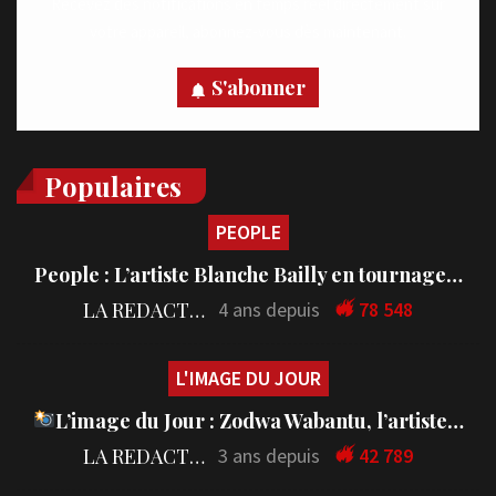
Recevez des notifications en temps réel directement sur
votre appareil, abonnez-vous dès maintenant.
S'abonner
Populaires
PEOPLE
People : L’artiste Blanche Bailly en tournage…
LA REDACTION
4 ans depuis
78 548
L'IMAGE DU JOUR
L’image du Jour : Zodwa Wabantu, l’artiste…
LA REDACTION
3 ans depuis
42 789