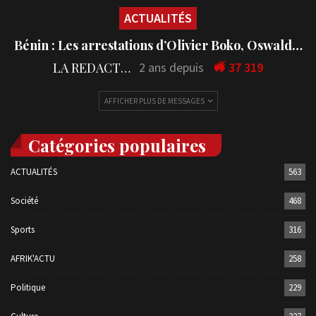
ACTUALITÉS
Bénin : Les arrestations d’Olivier Boko, Oswald…
LA REDACTION
2 ans depuis
37 319
AFFICHER PLUS DE MESSAGES
Catégories populaires
ACTUALITÉS
563
Société
468
Sports
316
AFRIK'ACTU
258
Politique
229