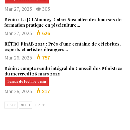
Mar 27, 2025
305
Bénin : La JCI Abomey-Calavi Sica offre des bourses de
formation pratique en pisciculture…
Mar 27, 2025
626
RÉTRO FInAB 2025 : Près d’une centaine de célébrités,
experts et artistes étrangers…
Mar 26, 2025
757
Bénin : compte rendu intégral du Conseil des Ministres
du mercredi 26 mars 2025
Mar 26, 2025
817
PREV
NEXT
1 De 533