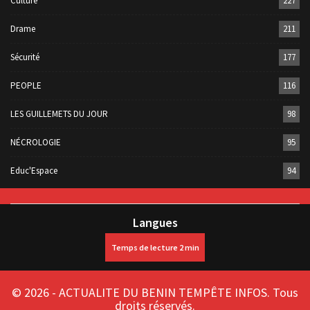
Culture
227
Drame
211
Sécurité
177
PEOPLE
116
LES GUILLEMETS DU JOUR
98
NÉCROLOGIE
95
Educ'Espace
94
Langues
© 2026 - ACTUALITE DU BENIN TEMPÊTE INFOS. Tous
droits réservés.