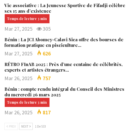
Vie associative : La Jeunesse Sportive de Fifadji célèbre
ses 15 ans d’existence
Mar 27, 2025
305
Bénin : La JCI Abomey-Calavi Sica offre des bourses de
formation pratique en pisciculture…
Mar 27, 2025
626
RÉTRO FInAB 2025 : Près d’une centaine de célébrités,
experts et artistes étrangers…
Mar 26, 2025
757
Bénin : compte rendu intégral du Conseil des Ministres
du mercredi 26 mars 2025
Mar 26, 2025
817
PREV
NEXT
1 De 533