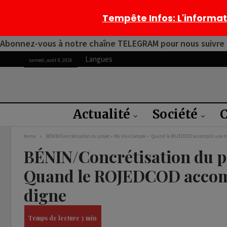
Tempête Infos
: L'informa
Abonnez-vous à notre chaîne TELEGRAM pour nous suivre 2
Langues
samedi, août 8, 2026
Actualité
Société
C
Home
BÉNIN/Concrétisation du projet « Ma Voix Compte » : Quand le ROJEDCOD accomplit une m
BÉNIN/Concrétisation du pr
Quand le ROJEDCOD accomp
digne