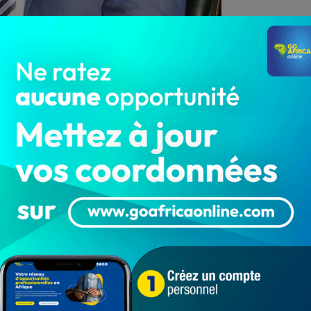
t coordonnateur national « Ma Voix Compte »
née nationale du projet, un bilan général s’impose.
objectifs fixés au départ sont atteints, le ROJEDCOD, à
 parfaitement dans ce registre. 12 départements
unes et de jeunesse mobilisées sur l’ensemble du
 des centaines d’ambassadeurs de « Ma Voix Compte »
a Voix Compte » augurent d’un combat tâché d’un
 pareille.
n Nationale du projet « Ma Voix Compte ». Une
nest Tindo, président national du ROJEDCOD. Lui qui aura
quats pour la cause pour des missions nobles :