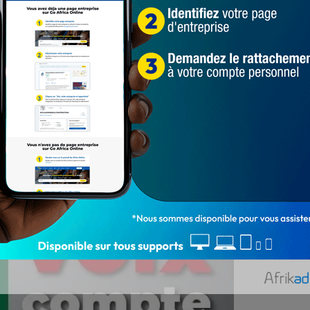
ssion du droit de vote; la protection des infrastructures
n.