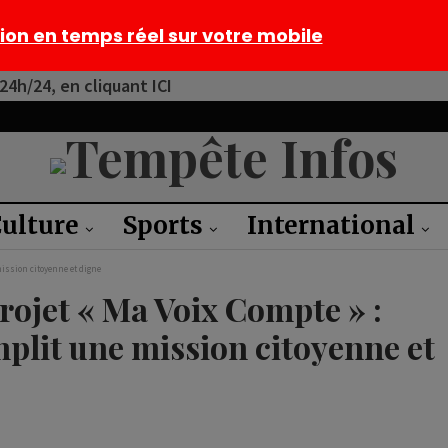
tion en temps réel sur votre mobile
4h/24, en cliquant ICI
ulture
Sports
International
ission citoyenne et digne
ojet « Ma Voix Compte » :
lit une mission citoyenne et