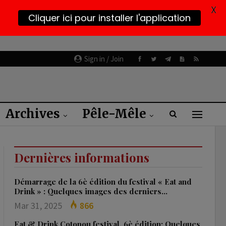
X
Cliquer ici pour installer l'application
Sign in / Join
Archives
Pêle-Mêle
Dernières informations
Démarrage de la 6è édition du festival « Eat and
Drink » : Quelques images des derniers…
Mar 31, 2025
866
Eat & Drink Cotonou festival, 6è édition: Quelques