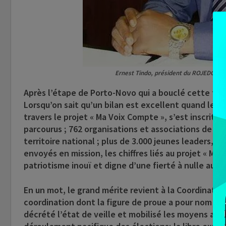
Ernest Tindo, président du ROJEDCOD e
Après l’étape de Porto-Novo qui a bouclé cette tour
Lorsqu’on sait qu’un bilan est excellent quand les 
travers le projet « Ma Voix Compte », s’est inscrit
parcourus ; 762 organisations et associations de je
territoire national ; plus de 3.000 jeunes leaders,
envoyés en mission, les chiffres liés au projet « M
patriotisme inouï et digne d’une fierté à nulle autre
En un mot, le grand mérite revient à la Coordinatio
coordination dont la figure de proue a pour nom Er
décrété l’état de veille et mobilisé les moyens adé