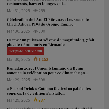
restaurants, bars et lounges qui…
Mar 31, 2025
259
Célébration de l’Aïd El Fitr 2025 : Les vœux de
Ulrich Adjovi, PDG du Groupe Empire…
Mar 30, 2025
300
Drame : un puissant séisme de magnitude 7, 7 fait
plus de 1.600 morts en Birmanie
Mar 30, 2025
1 152
Ramadan 2025 : l’Union Islamique du Bénin
annonce la célébration pour ce dimanche 30…
Mar 29, 2025
398
« Eat and Drink » Cotonou festival au palais des
congrès: la 6è édition s’installe…
Mar 29, 2025
737