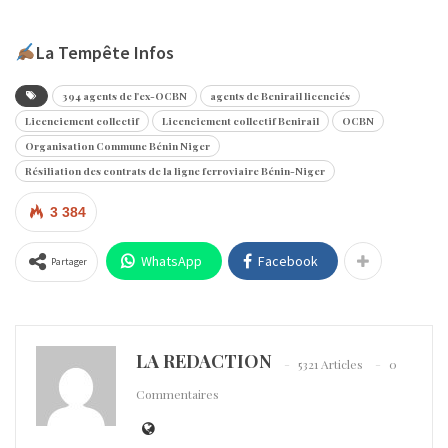
La Tempête Infos
394 agents de l'ex-OCBN
agents de Benirail licenciés
Licenciement collectif
Licenciement collectif Benirail
OCBN
Organisation Commune Bénin Niger
Résiliation des contrats de la ligne ferroviaire Bénin-Niger
3 384
WhatsApp
Facebook
Partager
LA REDACTION
5321 Articles
0
Commentaires