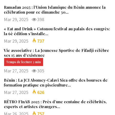
Ramadan 2025 : l’Union Islamique du Bénin annonce la
célébration pour ce dimanche 30…
Mar 29, 2025
398
« Eat and Drink » Cotonou festival au palais des congrès:
la 6è édition s’installe…
Mar 29, 2025
737
Vie associative : La Jeunesse Sportive de Fifadji célèbre
ses 15 ans d’existence
Mar 27, 2025
305
Bénin : La JCI Abomey-Calavi Sica offre des bourses de
formation pratique en pisciculture…
Mar 27, 2025
626
RÉTRO FInAB 2025 : Près d’une centaine de célébrités,
experts et artistes étrangers…
Mar 26, 2025
757