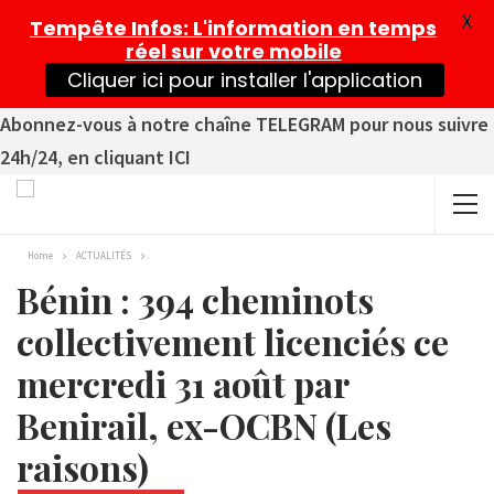
X
Tempête Infos
: L'information en temps
réel sur votre mobile
Cliquer ici pour installer l'application
Abonnez-vous à notre chaîne TELEGRAM pour nous suivre
24h/24, en cliquant ICI
Home
ACTUALITÉS
Bénin : 394 cheminots
collectivement licenciés ce
mercredi 31 août par
Benirail, ex-OCBN (Les
raisons)