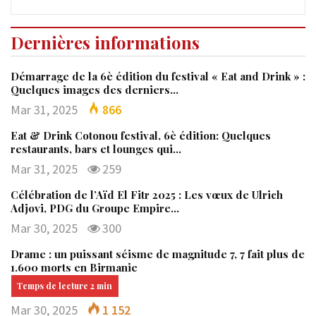
Dernières informations
Démarrage de la 6è édition du festival « Eat and Drink » :
Quelques images des derniers…
Mar 31, 2025
866
Eat & Drink Cotonou festival, 6è édition: Quelques
restaurants, bars et lounges qui…
Mar 31, 2025
259
Célébration de l’Aïd El Fitr 2025 : Les vœux de Ulrich
Adjovi, PDG du Groupe Empire…
Mar 30, 2025
300
Drame : un puissant séisme de magnitude 7, 7 fait plus de
1.600 morts en Birmanie
Mar 30, 2025
1 152