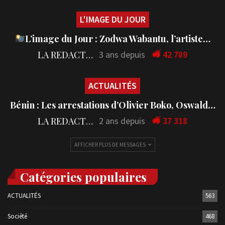
L'IMAGE DU JOUR
L’image du Jour : Zodwa Wabantu, l’artiste…
LA REDACTION
3 ans depuis
42 789
ACTUALITÉS
Bénin : Les arrestations d’Olivier Boko, Oswald…
LA REDACTION
2 ans depuis
37 318
AFFICHER PLUS DE MESSAGES
Catégories populaires
ACTUALITÉS
563
Société
468