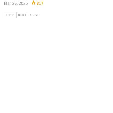
Mar 26, 2025
817
PREV
NEXT
1 De 533