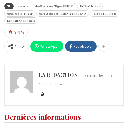
arrestation du directeur Niger BCEAO
BCEAO Niger
coup d'État Niger
directeur national Niger BCEAO
junte au pouvoir
Laouali Abdou Rafa
3 476
WhatsApp
Facebook
Partager
LA REDACTION
5321 Articles
0
Commentaires
Dernières informations