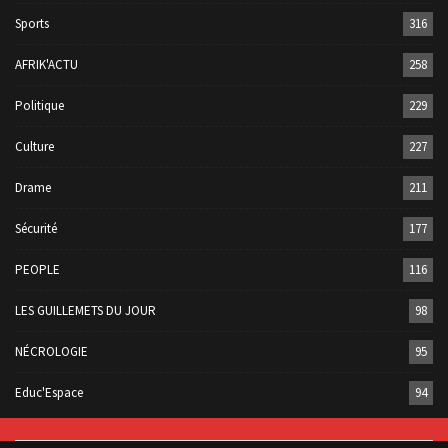
Sports
316
AFRIK'ACTU
258
Politique
229
Culture
227
Drame
211
Sécurité
177
PEOPLE
116
LES GUILLEMETS DU JOUR
98
NÉCROLOGIE
95
Educ'Espace
94