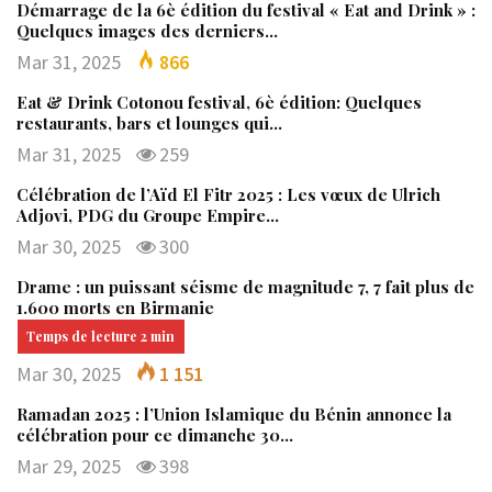
Démarrage de la 6è édition du festival « Eat and Drink » :
Quelques images des derniers…
Mar 31, 2025
866
Eat & Drink Cotonou festival, 6è édition: Quelques
restaurants, bars et lounges qui…
Mar 31, 2025
259
Célébration de l’Aïd El Fitr 2025 : Les vœux de Ulrich
Adjovi, PDG du Groupe Empire…
Mar 30, 2025
300
Drame : un puissant séisme de magnitude 7, 7 fait plus de
1.600 morts en Birmanie
Mar 30, 2025
1 151
Ramadan 2025 : l’Union Islamique du Bénin annonce la
célébration pour ce dimanche 30…
Mar 29, 2025
398